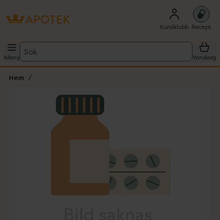
Kundklubb
Recept
Sök
Meny
Varukorg
Hem
Hoppa över Lista
Lista: . Innehåller 1 objekt.