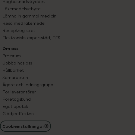
Högkostnadsskyddet
Läkemedelsutbyte
Lämna in gammal medicin
Resa med läkemedel
Receptregistret
Elektroniskt expertstöd, EES
Om oss
Pressrum
Jobba hos oss
Hållbarhet
Samarbeten
Ägare och ledningsgrupp
För leverantörer
Företagskund
Eget apotek
Glädjeeffekten
Cookieinställningar