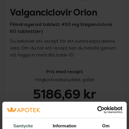
Valganciclovir Orion
Filmdragerad tablett 450 mg Valganciclovir
60 tablett(er)
Du behöver ett recept för att kunna köpa denna
vara. Om du har ett recept kan du handla genom
att logga in med ditt bank-ID.
Pris med recept
Högkostnadsskyddet gäller
5186,69 kr
I apotek:
5186,69 kr
Köp via ditt recept
Samtycke
Information
Om