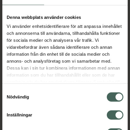
Aktuella erbjudanden
Denna webbplats använder cookies
Vi använder enhetsidentifierare för att anpassa innehållet
Beskrivning
Dölj
och annonserna till användarna, tillhandahålla funktioner
för sociala medier och analysera vår trafik. Vi
vidarebefordrar även sådana identifierare och annan
Läs alltid bipacksedeln innan
information från din enhet till de sociala medier och
användning.
annons- och analysföretag som vi samarbetar med.
Dessa kan i sin tur kombinera informationen med annan
EAN:
07046265623236
information som du har tillhandahållit eller som de har
samlat in när du har använt deras tjänster. Samtycke till
cookies är frivilligt och du kan när som helst ändra eller
Bipacksedel från FASS
Visa
Samtyckesval
återkalla ditt samtycke via webbplatsens
Nödvändig
cookieinställningar. Ett återkallat samtycke påverkar inte
lagligheten av behandling som skett innan återkallelsen.
Inställningar