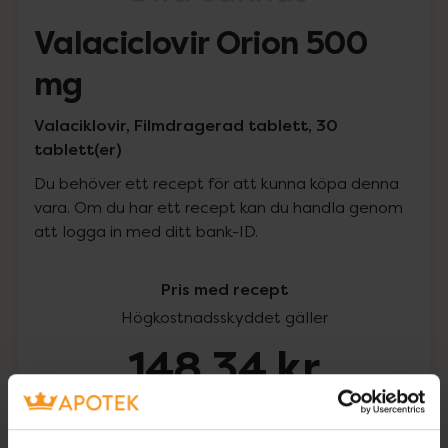
Valaciclovir Orion 500
mg
Valaciklovir, Filmdragerad tablett, 30
tablett(er)
Du behöver ett recept för att kunna köpa denna
vara. Om du har ett recept kan du handla genom
att logga in med ditt bank-ID.
Pris med recept
Högkostnadsskyddet gäller
148,34 kr
I apotek:
148,34 kr