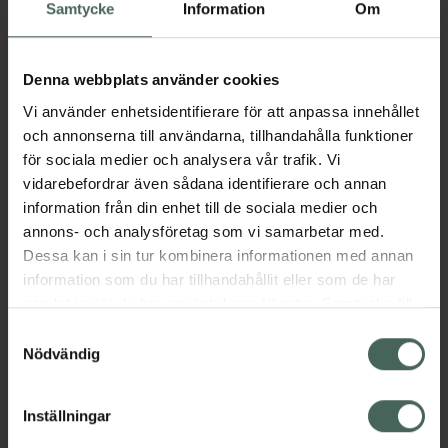
Köp via ditt recept
Samtycke
Information
Om
Denna webbplats använder cookies
Aktuella erbjudanden
Vi använder enhetsidentifierare för att anpassa innehållet
och annonserna till användarna, tillhandahålla funktioner
Beskrivning
Dölj
för sociala medier och analysera vår trafik. Vi
vidarebefordrar även sådana identifierare och annan
information från din enhet till de sociala medier och
Läs alltid bipacksedeln innan
annons- och analysföretag som vi samarbetar med.
användning.
Dessa kan i sin tur kombinera informationen med annan
EAN:
06432100039200
information som du har tillhandahållit eller som de har
samlat in när du har använt deras tjänster. Samtycke till
cookies är frivilligt och du kan när som helst ändra eller
Samtyckesval
återkalla ditt samtycke via webbplatsens
Nödvändig
Bipacksedel från FASS
Visa
cookieinställningar. Ett återkallat samtycke påverkar inte
lagligheten av behandling som skett innan återkallelsen.
Inställningar