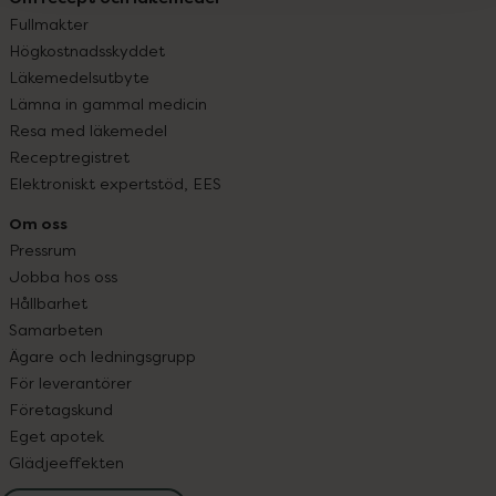
Fullmakter
Högkostnadsskyddet
Läkemedelsutbyte
Lämna in gammal medicin
Resa med läkemedel
Receptregistret
Elektroniskt expertstöd, EES
Om oss
Pressrum
Jobba hos oss
Hållbarhet
Samarbeten
Ägare och ledningsgrupp
För leverantörer
Företagskund
Eget apotek
Glädjeeffekten