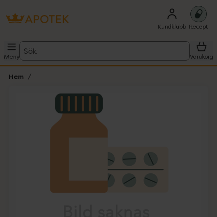
Kundklubb
Recept
Sök
Meny
Varukorg
Hem
Hoppa över Lista
Lista: . Innehåller 1 objekt.