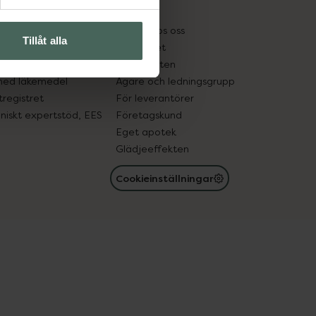
kter
Pressrum
tnadsskyddet
Jobba hos oss
Tillåt alla
edelsutbyte
Hållbarhet
in gammal medicin
Samarbeten
med läkemedel
Ägare och ledningsgrupp
registret
För leverantörer
oniskt expertstöd, EES
Företagskund
Eget apotek
Glädjeeffekten
Cookieinställningar