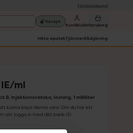
Företagskund
Recept
Kundklubb
Varukorg
Hitta apotek
Tjänster
Rådgivning
 IE/ml
B, Injektionsvätska, lösning, 1 milliliter
att kunna köpa denna vara. Om du har ett
 att logga in med ditt bank-ID.
is med recept