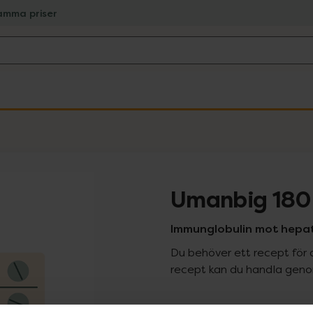
amma priser
Umanbig 180
Immunglobulin mot hepatit 
Du behöver ett recept för 
recept kan du handla genom
Pr