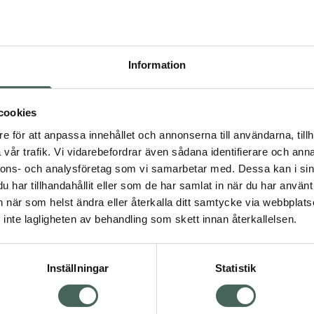
Högkostna
383
Information
Dölj
I a
cookies
Kö
dning.
e för att anpassa innehållet och annonserna till användarna, tillh
vår trafik. Vi vidarebefordrar även sådana identifierare och anna
nnons- och analysföretag som vi samarbetar med. Dessa kan i sin
Aktuella erbjudanden
har tillhandahållit eller som de har samlat in när du har använt 
an när som helst ändra eller återkalla ditt samtycke via webbplats
Visa
inte lagligheten av behandling som skett innan återkallelsen.
Inställningar
Statistik
Kundservice
Om re