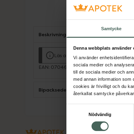
Samtycke
Beskrivning
Denna webbplats använder 
Läs alltid bipacksedeln innan använ
Vi använder enhetsidentifierar
sociala medier och analysera 
EAN:
07046261999540
till de sociala medier och a
med annan information som du 
cookies är frivilligt och du k
Bipacksedel från FASS
återkallat samtycke påverkar 
Samtyckesval
Nödvändig