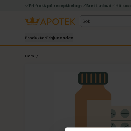
Fri frakt på receptbelagt
Brett utbud
Hälsos
Sök
Produkter
Erbjudanden
Hem
Hoppa över Lista
Lista: . Innehåller 1 objekt.