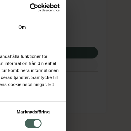
dsskyddet gäller inte
5,63 kr
Om
potek:
3835,63 kr
p via ditt recept
andahålla funktioner för
n information från din enhet
 tur kombinera informationen
deras tjänster. Samtycke till
ens cookieinställningar. Ett
Marknadsföring
cept och läkemedel
Om oss