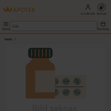
Kundklubb
Recept
Sök
Meny
Varukorg
Hem
Hoppa över Lista
Lista: . Innehåller 1 objekt.