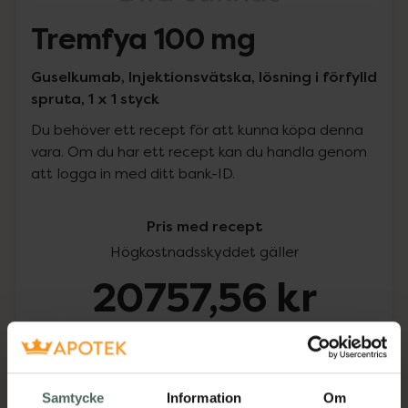
Tremfya 100 mg
Guselkumab, Injektionsvätska, lösning i förfylld
spruta, 1 x 1 styck
Du behöver ett recept för att kunna köpa denna
vara. Om du har ett recept kan du handla genom
att logga in med ditt bank-ID.
Pris med recept
Högkostnadsskyddet gäller
20757,56 kr
I apotek:
20757,56 kr
Köp via ditt recept
Samtycke
Information
Om