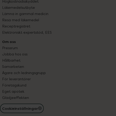
Högkostnadsskyddet
Läkemedelsutbyte
Lämna in gammal medicin
Resa med läkemedel
Receptregistret
Elektroniskt expertstöd, EES
Om oss
Pressrum
Jobba hos oss
Hållbarhet
Samarbeten
Ägare och ledningsgrupp
För leverantörer
Företagskund
Eget apotek
Glädjeeffekten
Cookieinställningar