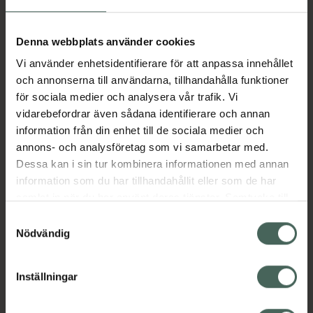
Aktuella erbjudanden
Denna webbplats använder cookies
Vi använder enhetsidentifierare för att anpassa innehållet
Beskrivning
Dölj
och annonserna till användarna, tillhandahålla funktioner
för sociala medier och analysera vår trafik. Vi
vidarebefordrar även sådana identifierare och annan
Läs alltid bipacksedeln innan
information från din enhet till de sociala medier och
användning.
annons- och analysföretag som vi samarbetar med.
Dessa kan i sin tur kombinera informationen med annan
EAN:
00732328100499
information som du har tillhandahållit eller som de har
samlat in när du har använt deras tjänster. Samtycke till
cookies är frivilligt och du kan när som helst ändra eller
Bipacksedel från FASS
Visa
Samtyckesval
återkalla ditt samtycke via webbplatsens
Nödvändig
cookieinställningar. Ett återkallat samtycke påverkar inte
lagligheten av behandling som skett innan återkallelsen.
Inställningar