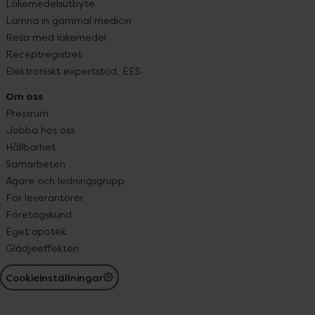
Läkemedelsutbyte
Lämna in gammal medicin
Resa med läkemedel
Receptregistret
Elektroniskt expertstöd, EES
Om oss
Pressrum
Jobba hos oss
Hållbarhet
Samarbeten
Ägare och ledningsgrupp
För leverantörer
Företagskund
Eget apotek
Glädjeeffekten
Cookieinställningar