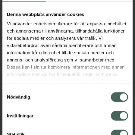
Aktuella erbjudanden
Denna webbplats använder cookies
Vi använder enhetsidentifierare för att anpassa innehållet
Beskrivning
Dölj
och annonserna till användarna, tillhandahålla funktioner
för sociala medier och analysera vår trafik. Vi
vidarebefordrar även sådana identifierare och annan
Läs alltid bipacksedeln innan
information från din enhet till de sociala medier och
användning.
annons- och analysföretag som vi samarbetar med.
EAN:
07046263825809
Dessa kan i sin tur kombinera informationen med annan
information som du har tillhandahållit eller som de har
samlat in när du har använt deras tjänster. Samtycke till
Bipacksedel från FASS
Visa
cookies är frivilligt och du kan när som helst ändra eller
Samtyckesval
återkalla ditt samtycke via webbplatsens
Nödvändig
cookieinställningar. Ett återkallat samtycke påverkar inte
lagligheten av behandling som skett innan återkallelsen.
Inställningar
Kronans Apotek finns här för dig. Du hittar oss från Skåne i
Statistik