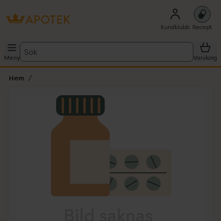
Kundklubb
Recept
Sök
Meny
Varukorg
Hem
Hoppa över Lista
Lista: . Innehåller 1 objekt.