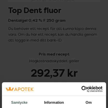
Top Dent fluor
Dentalgel 0,42 % F 250 gram
Du behöver ett recept för att kunna köpa denna
vara. Om du har ett recept kan du handla genom
att logga in med ditt bank-ID.
Pris med recept
Högkostnadsskyddet gäller
292,37 kr
I apotek:
292,37 kr
Köp via ditt recept
Samtycke
Information
Om