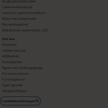
Högkostnadsskyddet
Läkemedelsutbyte
Lämna in gammal medicin
Resa med läkemedel
Receptregistret
Elektroniskt expertstöd, EES
Om oss
Pressrum
Jobba hos oss
Hållbarhet
Samarbeten
Ägare och ledningsgrupp
För leverantörer
Företagskund
Eget apotek
Glädjeeffekten
Cookieinställningar