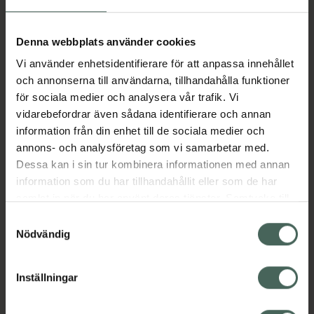
Aktuella erbjudanden
Denna webbplats använder cookies
Vi använder enhetsidentifierare för att anpassa innehållet
Beskrivning
Dölj
och annonserna till användarna, tillhandahålla funktioner
för sociala medier och analysera vår trafik. Vi
vidarebefordrar även sådana identifierare och annan
Läs alltid bipacksedeln innan
information från din enhet till de sociala medier och
användning.
annons- och analysföretag som vi samarbetar med.
Dessa kan i sin tur kombinera informationen med annan
EAN:
07046260441613
information som du har tillhandahållit eller som de har
samlat in när du har använt deras tjänster. Samtycke till
cookies är frivilligt och du kan när som helst ändra eller
Bipacksedel från FASS
Visa
Samtyckesval
återkalla ditt samtycke via webbplatsens
Nödvändig
cookieinställningar. Ett återkallat samtycke påverkar inte
lagligheten av behandling som skett innan återkallelsen.
Inställningar