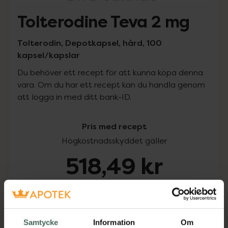
Tolterodine Teva 2 mg
Tolterodin, Depotkapsel, hård, 100
kapsel/kapslar
Du behöver ett recept för att kunna köpa denna
vara. Om du har ett recept kan du handla genom
att logga in med ditt bank-ID.
Pris med recept
Högkostnadsskyddet gäller
518,49 kr
I apotek:
518,49 kr
Köp via ditt recept
Samtycke
Information
Om