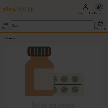
Kundklubb
Recept
Sök
Meny
Varukorg
Hem
Hoppa över Lista
Lista: . Innehåller 1 objekt.