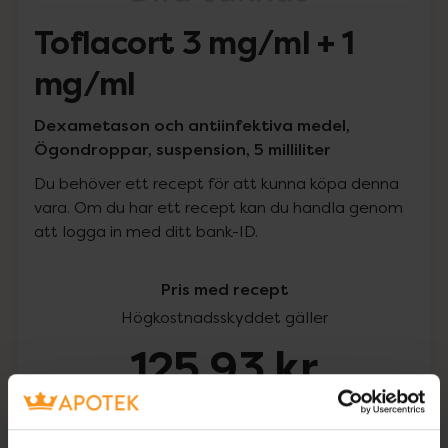
Toflacort 3 mg/ml + 1
mg/ml
Dexametason och antiinfektiva medel,
Ögondroppar, suspension, 5 milliliter
Du behöver ett recept för att kunna köpa denna
vara. Om du har ett recept kan du handla genom
att logga in med ditt bank-ID.
Pris med recept
Högkostnadsskyddet gäller
125,93 kr
I apotek:
125,93 kr