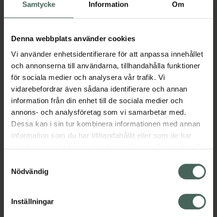
Köp via ditt recept
Samtycke
Information
Om
Denna webbplats använder cookies
Aktuella erbjudanden
Vi använder enhetsidentifierare för att anpassa innehållet
och annonserna till användarna, tillhandahålla funktioner
Beskrivning
Dölj
för sociala medier och analysera vår trafik. Vi
vidarebefordrar även sådana identifierare och annan
information från din enhet till de sociala medier och
Läs alltid bipacksedeln innan
annons- och analysföretag som vi samarbetar med.
användning.
Dessa kan i sin tur kombinera informationen med annan
EAN:
05060148680750
information som du har tillhandahållit eller som de har
samlat in när du har använt deras tjänster. Samtycke till
cookies är frivilligt och du kan när som helst ändra eller
Samtyckesval
återkalla ditt samtycke via webbplatsens
Nödvändig
Bipacksedel från FASS
Visa
cookieinställningar. Ett återkallat samtycke påverkar inte
lagligheten av behandling som skett innan återkallelsen.
Inställningar