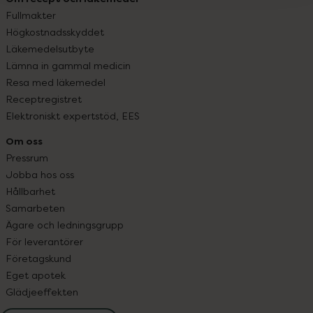
Fullmakter
Högkostnadsskyddet
Läkemedelsutbyte
Lämna in gammal medicin
Resa med läkemedel
Receptregistret
Elektroniskt expertstöd, EES
Om oss
Pressrum
Jobba hos oss
Hållbarhet
Samarbeten
Ägare och ledningsgrupp
För leverantörer
Företagskund
Eget apotek
Glädjeeffekten