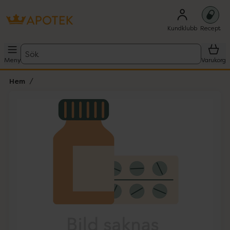
Kundklubb
Recept
Sök
Meny
Varukorg
Hem
Hoppa över Lista
Lista: . Innehåller 1 objekt.