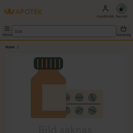
Kundklubb
Recept
Sök
Meny
Varukorg
Hem
Hoppa över Lista
Lista: . Innehåller 1 objekt.