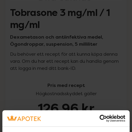
Tobrasone 3 mg/ml / 1
mg/ml
Dexametason och antiinfektiva medel,
Ögondroppar, suspension, 5 milliliter
Du behöver ett recept för att kunna köpa denna
vara. Om du har ett recept kan du handla genom
att logga in med ditt bank-ID.
Pris med recept
Högkostnadsskyddet gäller
126,96 kr
I apotek:
126,96 kr