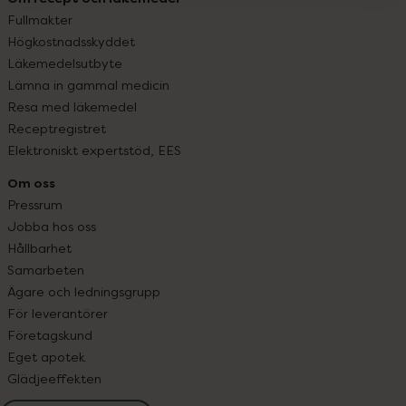
Fullmakter
Högkostnadsskyddet
Läkemedelsutbyte
Lämna in gammal medicin
Resa med läkemedel
Receptregistret
Elektroniskt expertstöd, EES
Om oss
Pressrum
Jobba hos oss
Hållbarhet
Samarbeten
Ägare och ledningsgrupp
För leverantörer
Företagskund
Eget apotek
Glädjeeffekten