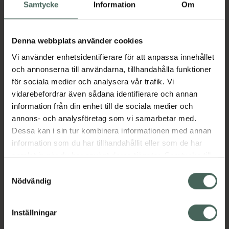
Köp via ditt recept
Samtycke
Information
Om
Denna webbplats använder cookies
Aktuella erbjudanden
Vi använder enhetsidentifierare för att anpassa innehållet
och annonserna till användarna, tillhandahålla funktioner
Beskrivning
Dölj
för sociala medier och analysera vår trafik. Vi
vidarebefordrar även sådana identifierare och annan
information från din enhet till de sociala medier och
Läs alltid bipacksedeln innan
annons- och analysföretag som vi samarbetar med.
användning.
Dessa kan i sin tur kombinera informationen med annan
EAN:
07046260509047
information som du har tillhandahållit eller som de har
samlat in när du har använt deras tjänster. Samtycke till
cookies är frivilligt och du kan när som helst ändra eller
Samtyckesval
återkalla ditt samtycke via webbplatsens
Nödvändig
Bipacksedel från FASS
Visa
cookieinställningar. Ett återkallat samtycke påverkar inte
lagligheten av behandling som skett innan återkallelsen.
Inställningar