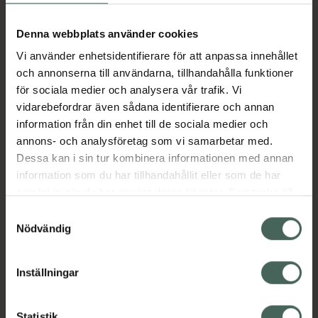
Aktuella erbjudanden
Denna webbplats använder cookies
Vi använder enhetsidentifierare för att anpassa innehållet
Beskrivning
Dölj
och annonserna till användarna, tillhandahålla funktioner
för sociala medier och analysera vår trafik. Vi
vidarebefordrar även sådana identifierare och annan
Läs alltid bipacksedeln innan
information från din enhet till de sociala medier och
användning.
annons- och analysföretag som vi samarbetar med.
EAN:
05055565747704
Dessa kan i sin tur kombinera informationen med annan
information som du har tillhandahållit eller som de har
samlat in när du har använt deras tjänster. Samtycke till
Bipacksedel från FASS
Visa
cookies är frivilligt och du kan när som helst ändra eller
Samtyckesval
återkalla ditt samtycke via webbplatsens
Nödvändig
cookieinställningar. Ett återkallat samtycke påverkar inte
lagligheten av behandling som skett innan återkallelsen.
Inställningar
Kronans Apotek finns här för dig. Du hittar oss från Skåne i
Statistik