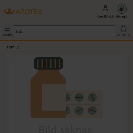
Kundklubb
Recept
Sök
Meny
Varukorg
Hem
Hoppa över Lista
Lista: . Innehåller 1 objekt.