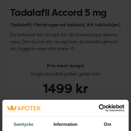
Tadalafil Accord 5 mg
Tadalafil, Filmdragerad tablett, 84 tablett(er)
Du behöver ett recept för att kunna köpa denna
vara. Om du har ett recept kan du handla genom
att logga in med ditt bank-ID.
Pris med recept
Högkostnadsskyddet gäller inte
1499 kr
I apotek:
1499 kr
Köp via ditt recept
Samtycke
Information
Om