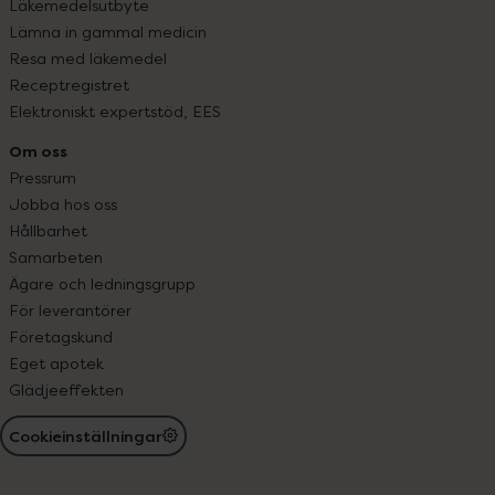
Läkemedelsutbyte
Lämna in gammal medicin
Resa med läkemedel
Receptregistret
Elektroniskt expertstöd, EES
Om oss
Pressrum
Jobba hos oss
Hållbarhet
Samarbeten
Ägare och ledningsgrupp
För leverantörer
Företagskund
Eget apotek
Glädjeeffekten
Cookieinställningar