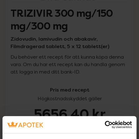
TRIZIVIR 300 mg/150
mg/300 mg
Zidovudin, lamivudin och abakavir,
Filmdragerad tablett, 5 x 12 tablett(er)
Du behöver ett recept för att kunna köpa denna
vara. Om du har ett recept kan du handla genom
att logga in med ditt bank-ID.
Pris med recept
Högkostnadsskyddet gäller
5656,40 kr
I apotek:
5656,40 kr