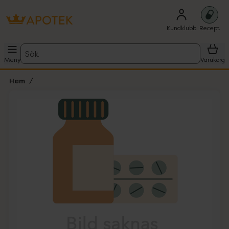
Kundklubb
Recept
Sök
Meny
Varukorg
Hem
Hoppa över Lista
Lista: . Innehåller 1 objekt.