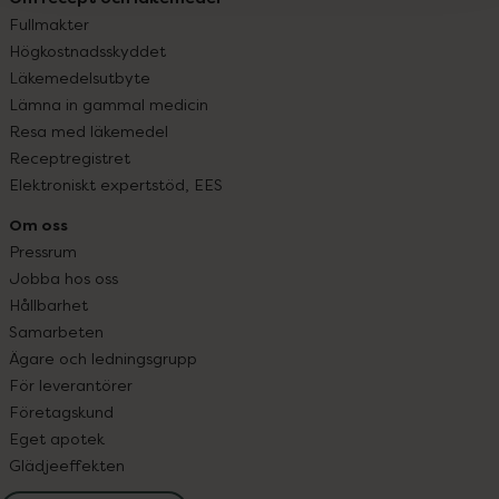
Fullmakter
Högkostnadsskyddet
Läkemedelsutbyte
Lämna in gammal medicin
Resa med läkemedel
Receptregistret
Elektroniskt expertstöd, EES
Om oss
Pressrum
Jobba hos oss
Hållbarhet
Samarbeten
Ägare och ledningsgrupp
För leverantörer
Företagskund
Eget apotek
Glädjeeffekten