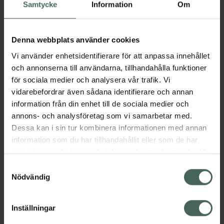
Köp via ditt recept
Samtycke
Information
Om
Denna webbplats använder cookies
Aktuella erbjudanden
Vi använder enhetsidentifierare för att anpassa innehållet
och annonserna till användarna, tillhandahålla funktioner
Beskrivning
Dölj
för sociala medier och analysera vår trafik. Vi
vidarebefordrar även sådana identifierare och annan
information från din enhet till de sociala medier och
Läs alltid bipacksedeln innan
annons- och analysföretag som vi samarbetar med.
användning.
Dessa kan i sin tur kombinera informationen med annan
EAN:
05054626201476
information som du har tillhandahållit eller som de har
samlat in när du har använt deras tjänster. Samtycke till
cookies är frivilligt och du kan när som helst ändra eller
Samtyckesval
återkalla ditt samtycke via webbplatsens
Nödvändig
Bipacksedel från FASS
Visa
cookieinställningar. Ett återkallat samtycke påverkar inte
lagligheten av behandling som skett innan återkallelsen.
Inställningar