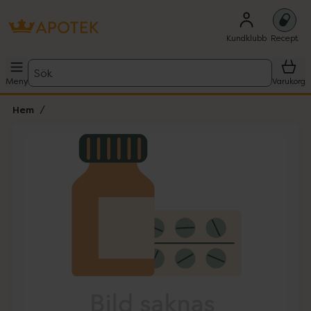
Kundklubb
Recept
Sök
Meny
Varukorg
Hem
Hoppa över Lista
Lista: . Innehåller 1 objekt.