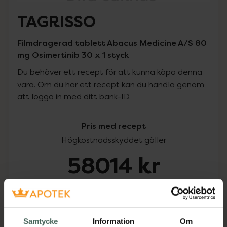
TAGRISSO
Filmdragerad tablett Abacus Medicine A/S 80
mg Osimertinib 30 x 1 styck
Du behöver ett recept för att kunna köpa denna
vara. Om du har ett recept kan du handla genom
att logga in med ditt bank-ID.
Pris med recept
Högkostnadsskyddet gäller
58014 kr
I apotek:
58014 kr
Köp via ditt recept
Samtycke
Information
Om