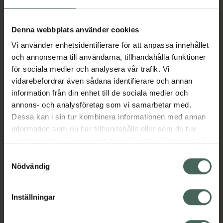
Aktuella erbjudanden
Denna webbplats använder cookies
Vi använder enhetsidentifierare för att anpassa innehållet
Beskrivning
Dölj
och annonserna till användarna, tillhandahålla funktioner
för sociala medier och analysera vår trafik. Vi
vidarebefordrar även sådana identifierare och annan
Läs alltid bipacksedeln innan
information från din enhet till de sociala medier och
användning.
annons- och analysföretag som vi samarbetar med.
Dessa kan i sin tur kombinera informationen med annan
EAN:
05712440011755
information som du har tillhandahållit eller som de har
samlat in när du har använt deras tjänster. Samtycke till
cookies är frivilligt och du kan när som helst ändra eller
Bipacksedel från FASS
Visa
Samtyckesval
återkalla ditt samtycke via webbplatsens
Nödvändig
cookieinställningar. Ett återkallat samtycke påverkar inte
lagligheten av behandling som skett innan återkallelsen.
Inställningar