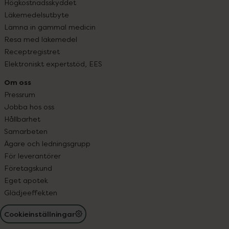
Högkostnadsskyddet
Läkemedelsutbyte
Lämna in gammal medicin
Resa med läkemedel
Receptregistret
Elektroniskt expertstöd, EES
Om oss
Pressrum
Jobba hos oss
Hållbarhet
Samarbeten
Ägare och ledningsgrupp
För leverantörer
Företagskund
Eget apotek
Glädjeeffekten
Cookieinställningar