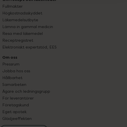
Fullmakter
Högkostnadsskyddet
Läkemedelsutbyte
Lämna in gammal medicin
Resa med läkemedel
Receptregistret
Elektroniskt expertstöd, EES
Om oss
Pressrum
Jobba hos oss
Hållbarhet
Samarbeten
Ägare och ledningsgrupp
För leverantörer
Företagskund
Eget apotek
Glädjeeffekten