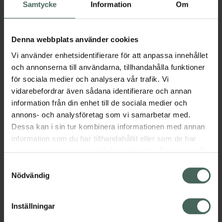
Köp via ditt recept
Samtycke
Information
Om
Denna webbplats använder cookies
Aktuella erbjudanden
Vi använder enhetsidentifierare för att anpassa innehållet
och annonserna till användarna, tillhandahålla funktioner
Beskrivning
Dölj
för sociala medier och analysera vår trafik. Vi
vidarebefordrar även sådana identifierare och annan
information från din enhet till de sociala medier och
Läs alltid bipacksedeln innan
annons- och analysföretag som vi samarbetar med.
användning.
Dessa kan i sin tur kombinera informationen med annan
EAN:
08718309123543
information som du har tillhandahållit eller som de har
samlat in när du har använt deras tjänster. Samtycke till
cookies är frivilligt och du kan när som helst ändra eller
Samtyckesval
återkalla ditt samtycke via webbplatsens
Nödvändig
Bipacksedel från FASS
Visa
cookieinställningar. Ett återkallat samtycke påverkar inte
lagligheten av behandling som skett innan återkallelsen.
Inställningar