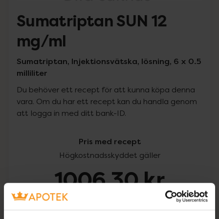
Sumatriptan SUN 12
mg/ml
Sumatriptan, Injektionsvätska, lösning, 6 x 0.5
milliliter
Du behöver ett recept för att kunna köpa denna
vara. Om du har ett recept kan du handla genom
att logga in med ditt bank-ID.
Pris med recept
Högkostnadsskyddet gäller
1006,30 kr
I apotek:
1006,30 kr