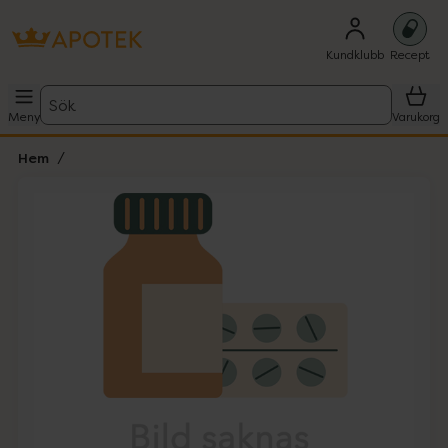
Kundklubb
Recept
Sök
Meny
Varukorg
Hem
Hoppa över Lista
Lista: . Innehåller 1 objekt.