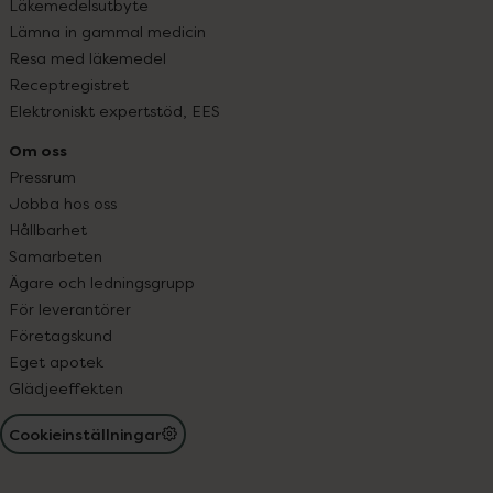
Läkemedelsutbyte
Lämna in gammal medicin
Resa med läkemedel
Receptregistret
Elektroniskt expertstöd, EES
Om oss
Pressrum
Jobba hos oss
Hållbarhet
Samarbeten
Ägare och ledningsgrupp
För leverantörer
Företagskund
Eget apotek
Glädjeeffekten
Cookieinställningar