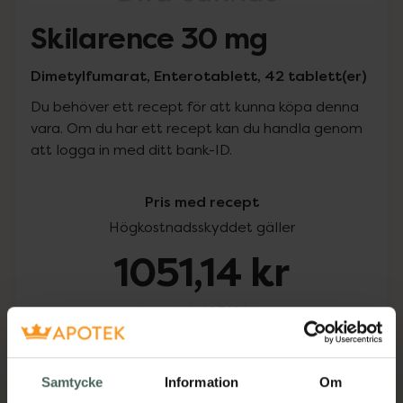
Skilarence 30 mg
Dimetylfumarat, Enterotablett, 42 tablett(er)
Du behöver ett recept för att kunna köpa denna
vara. Om du har ett recept kan du handla genom
att logga in med ditt bank-ID.
Pris med recept
Högkostnadsskyddet gäller
1051,14 kr
I apotek:
1051,14 kr
Köp via ditt recept
Samtycke
Information
Om