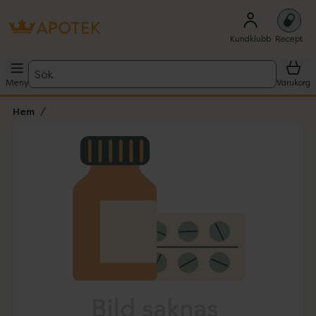
Kundklubb
Recept
Sök
Meny
Varukorg
Hem
Hoppa över Lista
Lista: . Innehåller 1 objekt.