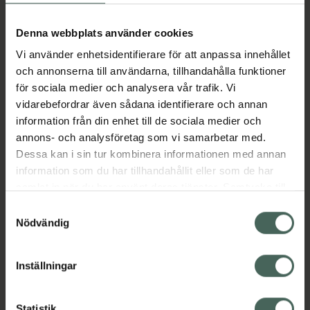
Aktuella erbjudanden
Denna webbplats använder cookies
Vi använder enhetsidentifierare för att anpassa innehållet
Beskrivning
Dölj
och annonserna till användarna, tillhandahålla funktioner
för sociala medier och analysera vår trafik. Vi
vidarebefordrar även sådana identifierare och annan
Läs alltid bipacksedeln innan
information från din enhet till de sociala medier och
användning.
annons- och analysföretag som vi samarbetar med.
EAN:
07046260552807
Dessa kan i sin tur kombinera informationen med annan
information som du har tillhandahållit eller som de har
samlat in när du har använt deras tjänster. Samtycke till
Bipacksedel från FASS
Visa
cookies är frivilligt och du kan när som helst ändra eller
Samtyckesval
återkalla ditt samtycke via webbplatsens
Nödvändig
cookieinställningar. Ett återkallat samtycke påverkar inte
lagligheten av behandling som skett innan återkallelsen.
Inställningar
Kronans Apotek finns här för dig. Du hittar oss från Skåne i
Statistik