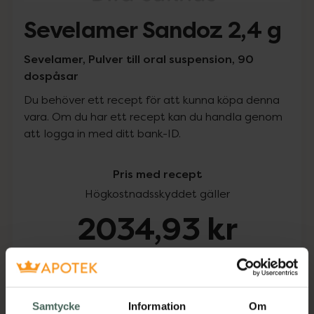
Sevelamer Sandoz 2,4 g
Sevelamer, Pulver till oral suspension, 90
dospåsar
Du behöver ett recept för att kunna köpa denna
vara. Om du har ett recept kan du handla genom
att logga in med ditt bank-ID.
Pris med recept
Högkostnadsskyddet gäller
2034,93 kr
I apotek:
2034,93 kr
Köp via ditt recept
Samtycke
Information
Om