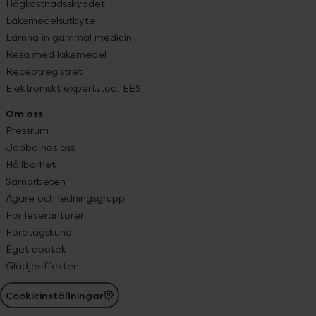
Högkostnadsskyddet
Läkemedelsutbyte
Lämna in gammal medicin
Resa med läkemedel
Receptregistret
Elektroniskt expertstöd, EES
Om oss
Pressrum
Jobba hos oss
Hållbarhet
Samarbeten
Ägare och ledningsgrupp
För leverantörer
Företagskund
Eget apotek
Glädjeeffekten
Cookieinställningar