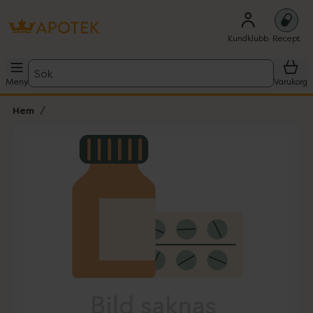
Kundklubb
Recept
Sök
Meny
Varukorg
Hem
Hoppa över Lista
Lista: . Innehåller 1 objekt.