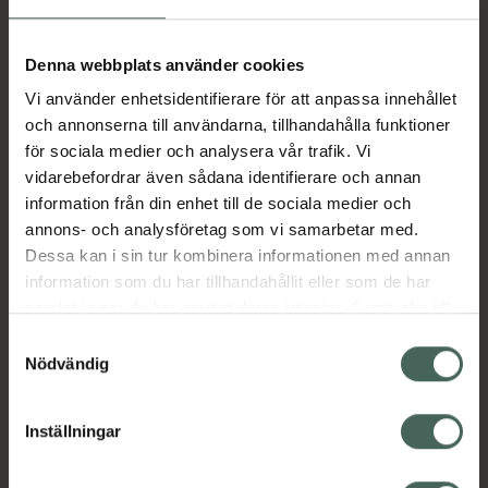
Aktuella erbjudanden
Denna webbplats använder cookies
Vi använder enhetsidentifierare för att anpassa innehållet
Beskrivning
Dölj
och annonserna till användarna, tillhandahålla funktioner
för sociala medier och analysera vår trafik. Vi
vidarebefordrar även sådana identifierare och annan
Läs alltid bipacksedeln innan
information från din enhet till de sociala medier och
användning.
annons- och analysföretag som vi samarbetar med.
Dessa kan i sin tur kombinera informationen med annan
EAN:
07046265555759
information som du har tillhandahållit eller som de har
samlat in när du har använt deras tjänster. Samtycke till
cookies är frivilligt och du kan när som helst ändra eller
Bipacksedel från FASS
Visa
Samtyckesval
återkalla ditt samtycke via webbplatsens
Nödvändig
cookieinställningar. Ett återkallat samtycke påverkar inte
lagligheten av behandling som skett innan återkallelsen.
Inställningar