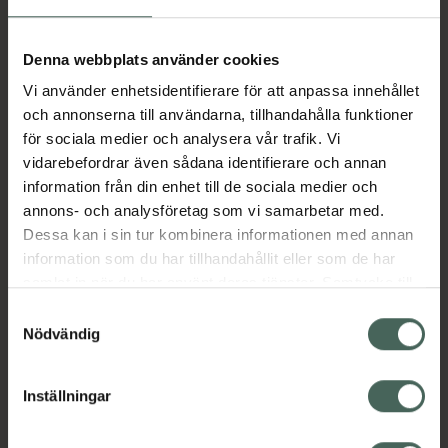
Aktuella erbjudanden
Denna webbplats använder cookies
Vi använder enhetsidentifierare för att anpassa innehållet
Beskrivning
Dölj
och annonserna till användarna, tillhandahålla funktioner
för sociala medier och analysera vår trafik. Vi
vidarebefordrar även sådana identifierare och annan
Läs alltid bipacksedeln innan
information från din enhet till de sociala medier och
användning.
annons- och analysföretag som vi samarbetar med.
Dessa kan i sin tur kombinera informationen med annan
EAN:
04260747721880
information som du har tillhandahållit eller som de har
samlat in när du har använt deras tjänster. Samtycke till
cookies är frivilligt och du kan när som helst ändra eller
Bipacksedel från FASS
Visa
Samtyckesval
återkalla ditt samtycke via webbplatsens
Nödvändig
cookieinställningar. Ett återkallat samtycke påverkar inte
lagligheten av behandling som skett innan återkallelsen.
Inställningar