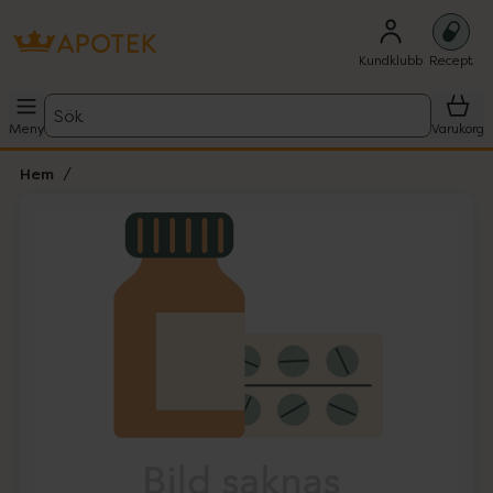
Kundklubb
Recept
Sök
Meny
Varukorg
Hem
Hoppa över Lista
Lista: . Innehåller 1 objekt.