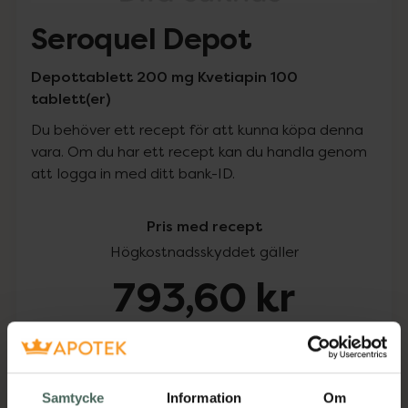
Seroquel Depot
Depottablett 200 mg Kvetiapin 100
tablett(er)
Du behöver ett recept för att kunna köpa denna
vara. Om du har ett recept kan du handla genom
att logga in med ditt bank-ID.
Pris med recept
Högkostnadsskyddet gäller
793,60 kr
I apotek:
793,60 kr
Köp via ditt recept
Samtycke
Information
Om