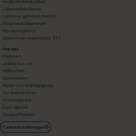
Högkostnadsskyddet
Läkemedelsutbyte
Lämna in gammal medicin
Resa med läkemedel
Receptregistret
Elektroniskt expertstöd, EES
Om oss
Pressrum
Jobba hos oss
Hållbarhet
Samarbeten
Ägare och ledningsgrupp
För leverantörer
Företagskund
Eget apotek
Glädjeeffekten
Cookieinställningar