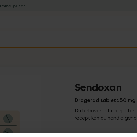
amma priser
Sendoxan
Dragerad tablett 50 mg 
Du behöver ett recept för 
recept kan du handla genom
Pr