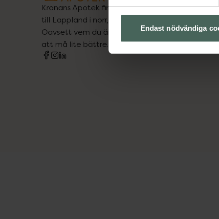
Kronans Apotek finns här för dig. Du hittar oss fr
till Lappland i norr, och online i mobilen och på d
Endast nödvändiga co
Oavsett vem du är så är det vårt uppdrag att hjä
att må lite bättre. Välkommen att prata med os