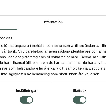
Högkostna
4
Information
Dölj
I
cookies
Kö
dning.
e för att anpassa innehållet och annonserna till användarna, tillh
vår trafik. Vi vidarebefordrar även sådana identifierare och anna
nnons- och analysföretag som vi samarbetar med. Dessa kan i sin
Aktuella erbjudanden
har tillhandahållit eller som de har samlat in när du har använt 
an när som helst ändra eller återkalla ditt samtycke via webbplats
Visa
inte lagligheten av behandling som skett innan återkallelsen.
Inställningar
Statistik
Kundservice
Om re