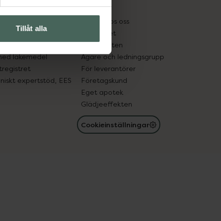
kter
Pressrum
tnadsskyddet
Jobba hos oss
Tillåt alla
edelsutbyte
Hållbarhet
in gammal medicin
Samarbeten
med läkemedel
Ägare och ledningsgrupp
registret
För leverantörer
oniskt expertstöd, EES
Företagskund
Eget apotek
Glädjeeffekten
Cookieinställningar