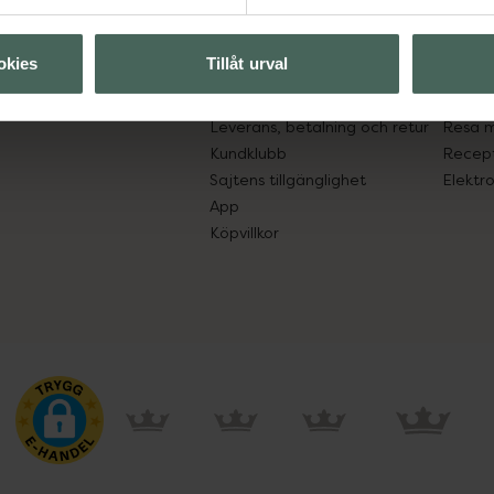
ån Skåne i syd
Kontakta oss
Fullma
atorn.
Vanliga frågor
Högkos
okies
Tillåt urval
lpa just dig
Hitta apotek
Läkem
s.
Handla tryggt
Lämna 
Leverans, betalning och retur
Resa 
Kundklubb
Recept
Sajtens tillgänglighet
Elektr
App
Köpvillkor