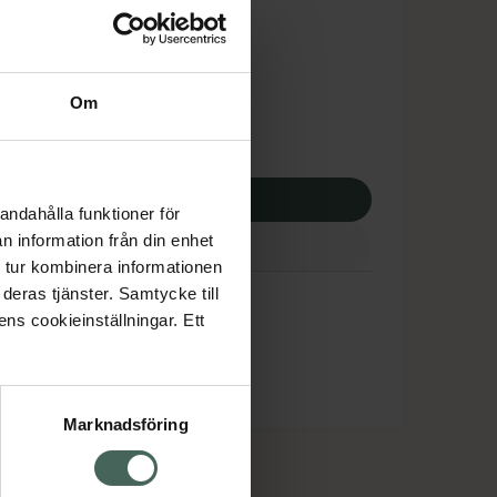
dsskyddet gäller inte
87 kr
Om
 apotek:
487 kr
p via ditt recept
andahålla funktioner för
n information från din enhet
 tur kombinera informationen
deras tjänster. Samtycke till
ens cookieinställningar. Ett
Marknadsföring
cept och läkemedel
Om oss