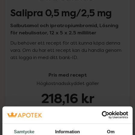
Salipra 0,5 mg/2,5 mg
Salbutamol och ipratropiumbromid, Lösning
för nebulisator, 12 x 5 x 2.5 milliliter
Du behöver ett recept för att kunna köpa denna
vara. Om du har ett recept kan du handla genom
att logga in med ditt bank-ID.
Pris med recept
Högkostnadsskyddet gäller
218,16 kr
I apotek:
218,16 kr
Köp via ditt recept
Samtycke
Information
Om