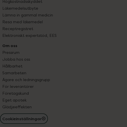
Högkostnadsskyddet
Läkemedelsutbyte
Lämna in gammal medicin
Resa med läkemedel
Receptregistret
Elektroniskt expertstöd, EES
Om oss
Pressrum
Jobba hos oss
Hållbarhet
Samarbeten
Ägare och ledningsgrupp
För leverantörer
Företagskund
Eget apotek
Glädjeeffekten
Cookieinställningar