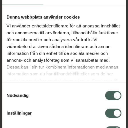
Aktuella erbjudanden
Denna webbplats använder cookies
Vi använder enhetsidentifierare för att anpassa innehållet
Beskrivning
Dölj
och annonserna till användarna, tillhandahålla funktioner
för sociala medier och analysera vår trafik. Vi
vidarebefordrar även sådana identifierare och annan
Läs alltid bipacksedeln innan
information från din enhet till de sociala medier och
användning.
annons- och analysföretag som vi samarbetar med.
Dessa kan i sin tur kombinera informationen med annan
EAN:
05711313001411
information som du har tillhandahållit eller som de har
samlat in när du har använt deras tjänster. Samtycke till
cookies är frivilligt och du kan när som helst ändra eller
Bipacksedel från FASS
Visa
Samtyckesval
återkalla ditt samtycke via webbplatsens
Nödvändig
cookieinställningar. Ett återkallat samtycke påverkar inte
lagligheten av behandling som skett innan återkallelsen.
Inställningar