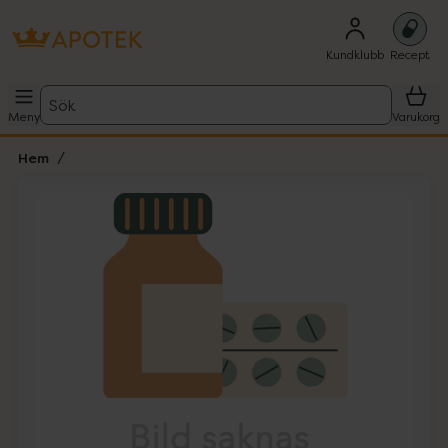
Kundklubb
Recept
Sök
Meny
Varukorg
Hem
Hoppa över Lista
Lista: . Innehåller 1 objekt.