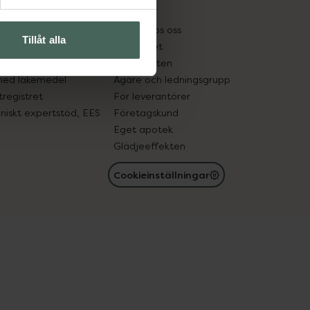
kter
Pressrum
tnadsskyddet
Jobba hos oss
Tillåt alla
edelsutbyte
Hållbarhet
in gammal medicin
Samarbeten
med läkemedel
Ägare och ledningsgrupp
registret
För leverantörer
oniskt expertstöd, EES
Företagskund
Eget apotek
Glädjeeffekten
Cookieinställningar