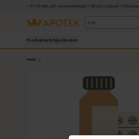
Fri frakt på receptbelagt
Brett utbud
Hälsos
Sök
Produkter
Erbjudanden
Hem
Hoppa över Lista
Lista: . Innehåller 1 objekt.