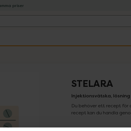
amma priser
STELARA
Injektionsvätska, lösning
Du behöver ett recept för 
recept kan du handla genom
Pr