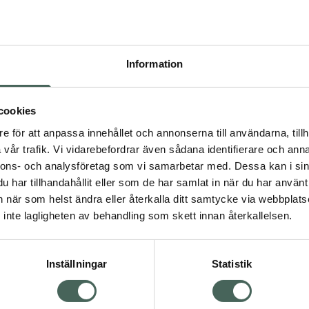
Högkos
1346
Information
Dölj
I a
cookies
Kö
dning.
e för att anpassa innehållet och annonserna till användarna, tillh
vår trafik. Vi vidarebefordrar även sådana identifierare och anna
nnons- och analysföretag som vi samarbetar med. Dessa kan i sin
Aktuella erbjudanden
har tillhandahållit eller som de har samlat in när du har använt 
an när som helst ändra eller återkalla ditt samtycke via webbplats
Visa
inte lagligheten av behandling som skett innan återkallelsen.
Inställningar
Statistik
Kundservice
Om re