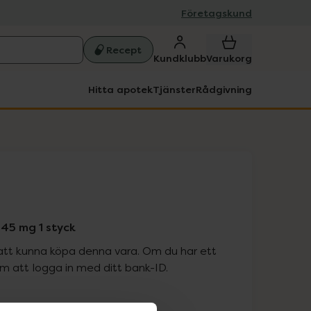
Företagskund
Recept
Kundklubb
Varukorg
Hitta apotek
Tjänster
Rådgivning
 45 mg 1 styck
att kunna köpa denna vara. Om du har ett
 att logga in med ditt bank-ID.
is med recept