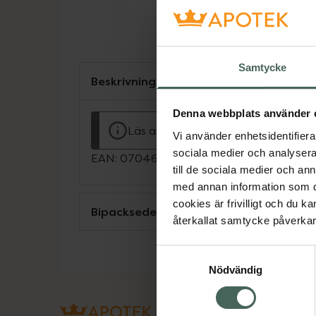
Samtycke
Beskrivning
Denna webbplats använder 
Läs alltid bipacksedeln innan använ
Vi använder enhetsidentifierar
sociala medier och analysera 
EAN:
07046260339187
till de sociala medier och a
med annan information som du 
cookies är frivilligt och du k
Bipacksedel från FASS
återkallat samtycke påverkar 
Samtyckesval
Nödvändig