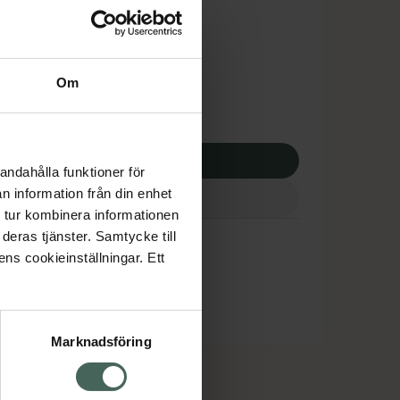
tnadsskyddet gäller
9,19 kr
Om
potek:
13469,19 kr
p via ditt recept
andahålla funktioner för
n information från din enhet
 tur kombinera informationen
deras tjänster. Samtycke till
ens cookieinställningar. Ett
Marknadsföring
cept och läkemedel
Om oss