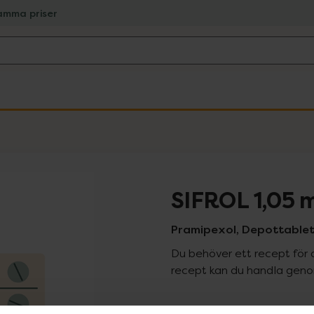
amma priser
SIFROL 1,05 
Pramipexol, Depottablett
Du behöver ett recept för 
recept kan du handla genom
Pr