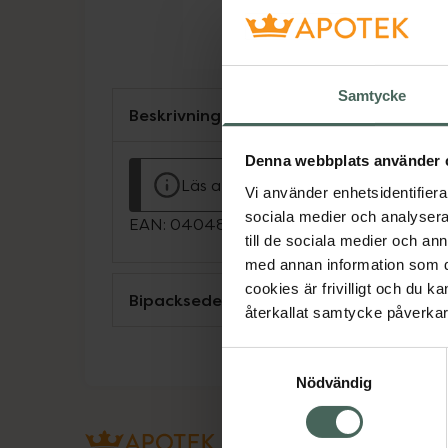
Samtycke
Beskrivning
Denna webbplats använder 
Läs alltid bipacksedeln innan använ
Vi använder enhetsidentifierar
sociala medier och analysera 
EAN:
04048846014795
till de sociala medier och a
med annan information som du 
cookies är frivilligt och du k
Bipacksedel från FASS
återkallat samtycke påverkar 
Samtyckesval
Nödvändig