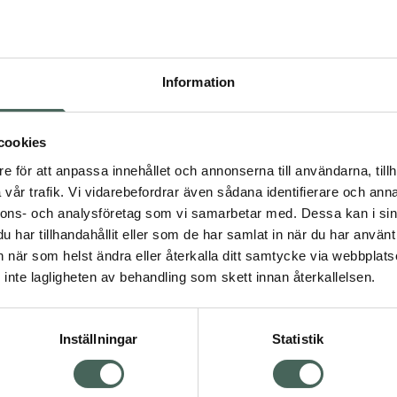
Högkos
110
Information
Dölj
I a
cookies
Kö
dning.
e för att anpassa innehållet och annonserna till användarna, tillh
vår trafik. Vi vidarebefordrar även sådana identifierare och anna
nnons- och analysföretag som vi samarbetar med. Dessa kan i sin
Aktuella erbjudanden
har tillhandahållit eller som de har samlat in när du har använt 
an när som helst ändra eller återkalla ditt samtycke via webbplats
Visa
inte lagligheten av behandling som skett innan återkallelsen.
Inställningar
Statistik
Kundservice
Om re