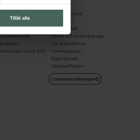
kter
Pressrum
tnadsskyddet
Jobba hos oss
Tillåt alla
edelsutbyte
Hållbarhet
in gammal medicin
Samarbeten
med läkemedel
Ägare och ledningsgrupp
registret
För leverantörer
oniskt expertstöd, EES
Företagskund
Eget apotek
Glädjeeffekten
Cookieinställningar