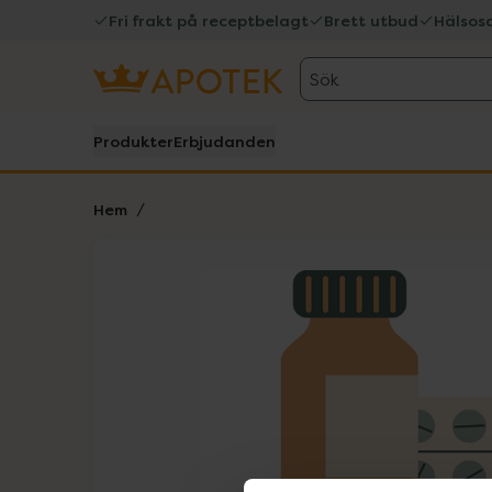
Fri frakt på receptbelagt
Brett utbud
Hälsos
Sök
Produkter
Erbjudanden
Hem
Hoppa över Lista
Lista: . Innehåller 1 objekt.