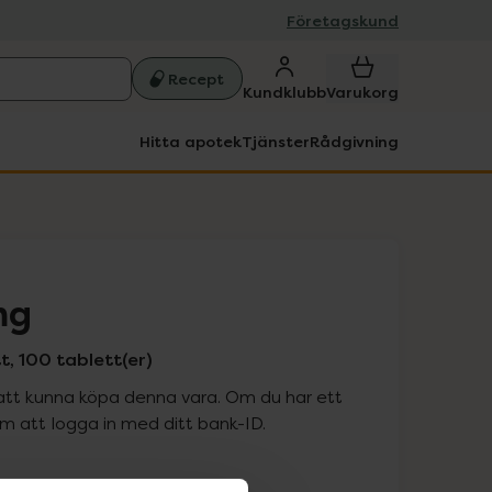
Företagskund
Recept
Kundklubb
Varukorg
Hitta apotek
Tjänster
Rådgivning
mg
, 100 tablett(er)
att kunna köpa denna vara. Om du har ett
 att logga in med ditt bank-ID.
is med recept