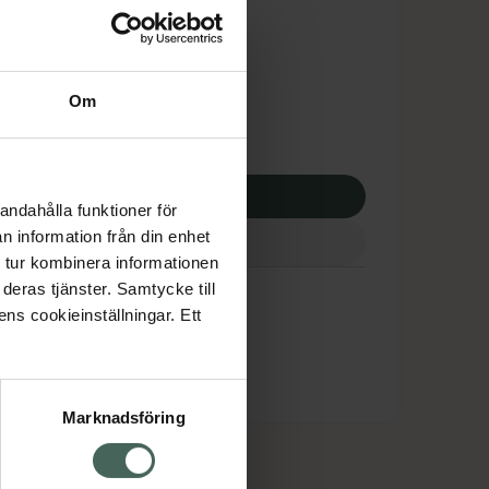
tnadsskyddet gäller
6,75 kr
Om
potek:
1106,75 kr
p via ditt recept
andahålla funktioner för
n information från din enhet
 tur kombinera informationen
deras tjänster. Samtycke till
ens cookieinställningar. Ett
Marknadsföring
cept och läkemedel
Om oss