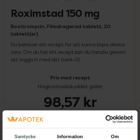
Roximstad 150 mg
Roxitromycin, Filmdragerad tablett, 20
tablett(er)
Du behöver ett recept för att kunna köpa denna
vara. Om du har ett recept kan du handla genom
att logga in med ditt bank-ID.
Pris med recept
Högkostnadsskyddet gäller
98,57 kr
I apotek:
98,57 kr
Köp via ditt recept
Samtycke
Information
Om