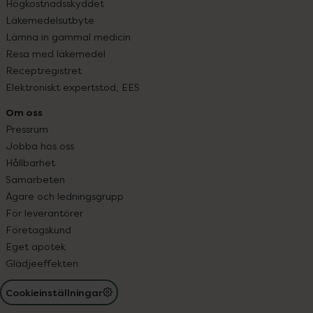
Högkostnadsskyddet
Läkemedelsutbyte
Lämna in gammal medicin
Resa med läkemedel
Receptregistret
Elektroniskt expertstöd, EES
Om oss
Pressrum
Jobba hos oss
Hållbarhet
Samarbeten
Ägare och ledningsgrupp
För leverantörer
Företagskund
Eget apotek
Glädjeeffekten
Cookieinställningar