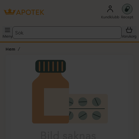
Kundklubb
Recept
Sök
Meny
Varukorg
Hem
Hoppa över Lista
Lista: . Innehåller 1 objekt.