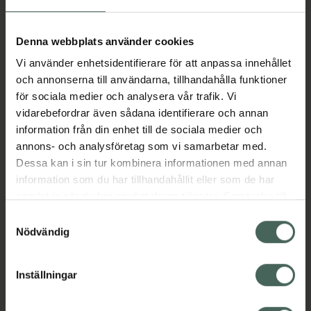
Aktuella erbjudanden
Denna webbplats använder cookies
Vi använder enhetsidentifierare för att anpassa innehållet
Beskrivning
Dölj
och annonserna till användarna, tillhandahålla funktioner
för sociala medier och analysera vår trafik. Vi
vidarebefordrar även sådana identifierare och annan
Läs alltid bipacksedeln innan
information från din enhet till de sociala medier och
användning.
annons- och analysföretag som vi samarbetar med.
Dessa kan i sin tur kombinera informationen med annan
EAN:
07046264293508
information som du har tillhandahållit eller som de har
samlat in när du har använt deras tjänster. Samtycke till
cookies är frivilligt och du kan när som helst ändra eller
Bipacksedel från FASS
Visa
Samtyckesval
återkalla ditt samtycke via webbplatsens
Nödvändig
cookieinställningar. Ett återkallat samtycke påverkar inte
lagligheten av behandling som skett innan återkallelsen.
Inställningar