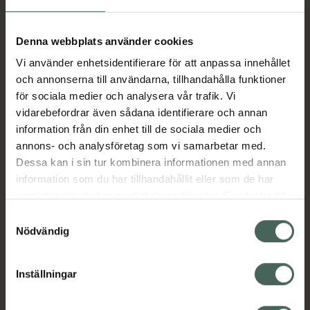
Aktuella erbjudanden
Denna webbplats använder cookies
Vi använder enhetsidentifierare för att anpassa innehållet
Beskrivning
Dölj
och annonserna till användarna, tillhandahålla funktioner
för sociala medier och analysera vår trafik. Vi
vidarebefordrar även sådana identifierare och annan
Läs alltid bipacksedeln innan
information från din enhet till de sociala medier och
användning.
annons- och analysföretag som vi samarbetar med.
Dessa kan i sin tur kombinera informationen med annan
EAN:
07046263993034
information som du har tillhandahållit eller som de har
samlat in när du har använt deras tjänster. Samtycke till
cookies är frivilligt och du kan när som helst ändra eller
Bipacksedel från FASS
Visa
Samtyckesval
återkalla ditt samtycke via webbplatsens
Nödvändig
cookieinställningar. Ett återkallat samtycke påverkar inte
lagligheten av behandling som skett innan återkallelsen.
Inställningar