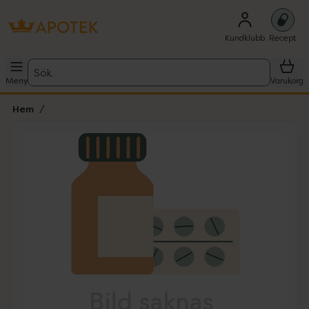
Kundklubb
Recept
Sök
Meny
Varukorg
Hem
Hoppa över Lista
Lista: . Innehåller 1 objekt.