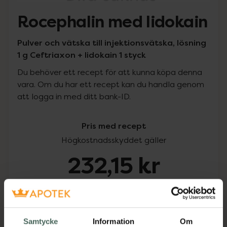
Rocephalin med lidokain
Pulver och vätska till injektionsvätska, lösning
1 g Ceftriaxon + lidokain 1 styck
Du behöver ett recept för att kunna köpa denna
vara. Om du har ett recept kan du handla genom
att logga in med ditt bank-ID.
Pris med recept
Högkostnadsskyddet gäller
232,15 kr
I apotek:
232,15 kr
Köp via ditt recept
Samtycke
Information
Om