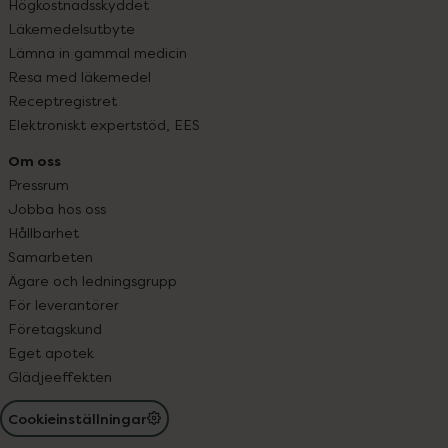
Högkostnadsskyddet
Läkemedelsutbyte
Lämna in gammal medicin
Resa med läkemedel
Receptregistret
Elektroniskt expertstöd, EES
Om oss
Pressrum
Jobba hos oss
Hållbarhet
Samarbeten
Ägare och ledningsgrupp
För leverantörer
Företagskund
Eget apotek
Glädjeeffekten
Cookieinställningar