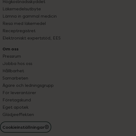
Högkostnadsskyddet
Läkemedelsutbyte
Lämna in gammal medicin
Resa med läkemedel
Receptregistret
Elektroniskt expertstöd, EES
Om oss
Pressrum
Jobba hos oss
Hållbarhet
Samarbeten
Ägare och ledningsgrupp
För leverantörer
Företagskund
Eget apotek
Glädjeeffekten
Cookieinställningar