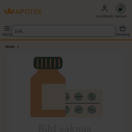
Kundklubb
Recept
Sök
Meny
Varukorg
Hem
Hoppa över Lista
Lista: . Innehåller 1 objekt.