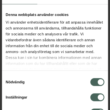
Aktuella erbjudanden
Denna webbplats använder cookies
Vi använder enhetsidentifierare för att anpassa innehållet
Beskrivning
Dölj
och annonserna till användarna, tillhandahålla funktioner
för sociala medier och analysera vår trafik. Vi
vidarebefordrar även sådana identifierare och annan
Läs alltid bipacksedeln innan
information från din enhet till de sociala medier och
användning.
annons- och analysföretag som vi samarbetar med.
Dessa kan i sin tur kombinera informationen med annan
EAN:
07311920833009
information som du har tillhandahållit eller som de har
samlat in när du har använt deras tjänster. Samtycke till
cookies är frivilligt och du kan när som helst ändra eller
Bipacksedel från FASS
Visa
Samtyckesval
återkalla ditt samtycke via webbplatsens
Nödvändig
cookieinställningar. Ett återkallat samtycke påverkar inte
lagligheten av behandling som skett innan återkallelsen.
Inställningar