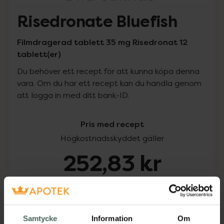
Risedronate Bluefish
Filmdragerad tablett 35 mg Risedronat 12
tablett(er)
Du behöver ett recept för att kunna köpa denna
vara. Om du har ett recept kan du handla genom
att logga in med ditt bank-ID.
Pris med recept
Högkostnadsskyddet gäller
252,83 kr
I apotek:
252,83 kr
Köp via ditt recept
Samtycke
Information
Om