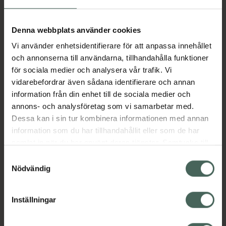
Aktuella erbjudanden
Denna webbplats använder cookies
Vi använder enhetsidentifierare för att anpassa innehållet
Beskrivning
Dölj
och annonserna till användarna, tillhandahålla funktioner
för sociala medier och analysera vår trafik. Vi
vidarebefordrar även sådana identifierare och annan
Läs alltid bipacksedeln innan
information från din enhet till de sociala medier och
användning.
annons- och analysföretag som vi samarbetar med.
Dessa kan i sin tur kombinera informationen med annan
EAN:
07046260514546
information som du har tillhandahållit eller som de har
samlat in när du har använt deras tjänster. Samtycke till
cookies är frivilligt och du kan när som helst ändra eller
Bipacksedel från FASS
Visa
Samtyckesval
återkalla ditt samtycke via webbplatsens
Nödvändig
cookieinställningar. Ett återkallat samtycke påverkar inte
lagligheten av behandling som skett innan återkallelsen.
Inställningar