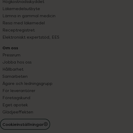
Högkostnadsskyddet
Läkemedelsutbyte
Lämna in gammal medicin
Resa med läkemedel
Receptregistret
Elektroniskt expertstöd, EES
Om oss
Pressrum
Jobba hos oss
Hållbarhet
Samarbeten
Ägare och ledningsgrupp
För leverantörer
Företagskund
Eget apotek
Glädjeeffekten
Cookieinställningar