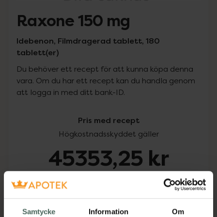
Raxone 150 mg
Idebenon, Filmdragerad tablett, 180
tablett(er)
Du behöver ett recept för att kunna köpa denna
vara. Om du har ett recept kan du handla genom
att logga in med ditt bank-ID.
Pris med recept
Högkostnadsskyddet gäller
45353,25 kr
I apotek:
45353,25 kr
Köp via ditt recept
Samtycke
Information
Om