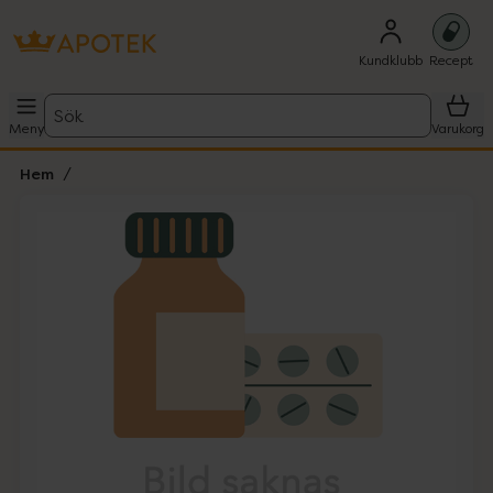
Kundklubb
Recept
Sök
Meny
Varukorg
Hem
Hoppa över Lista
Lista: . Innehåller 1 objekt.