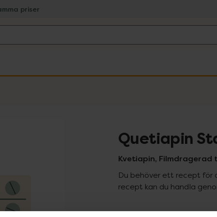
amma priser
Quetiapin S
Kvetiapin, Filmdragerad t
Du behöver ett recept för 
recept kan du handla genom
Pr