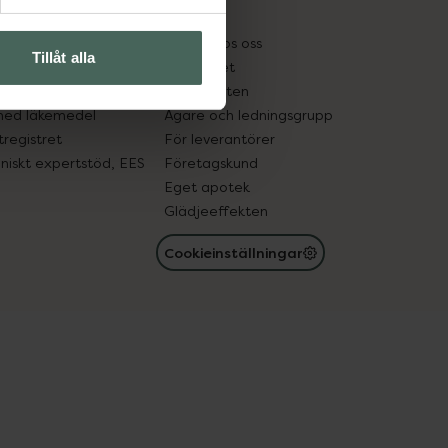
kter
Pressrum
tnadsskyddet
Jobba hos oss
Tillåt alla
edelsutbyte
Hållbarhet
in gammal medicin
Samarbeten
med läkemedel
Ägare och ledningsgrupp
registret
För leverantörer
oniskt expertstöd, EES
Företagskund
Eget apotek
Glädjeeffekten
Cookieinställningar