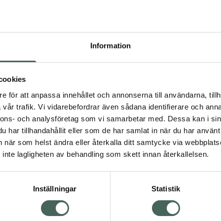
Högkos
512
Information
Dölj
I 
cookies
Kö
dning.
e för att anpassa innehållet och annonserna till användarna, tillh
vår trafik. Vi vidarebefordrar även sådana identifierare och anna
nnons- och analysföretag som vi samarbetar med. Dessa kan i sin
Aktuella erbjudanden
har tillhandahållit eller som de har samlat in när du har använt 
an när som helst ändra eller återkalla ditt samtycke via webbplats
Visa
inte lagligheten av behandling som skett innan återkallelsen.
Inställningar
Statistik
Kundservice
Om re