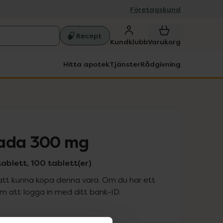
Företagskund
Recept
Kundklubb
Varukorg
Hitta apotek
Tjänster
Rådgivning
tada 300 mg
ablett, 100 tablett(er)
att kunna köpa denna vara. Om du har ett
 att logga in med ditt bank-ID.
is med recept