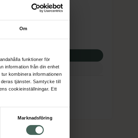
tnadsskyddet gäller
,25 kr
Om
apotek:
512,25 kr
p via ditt recept
andahålla funktioner för
n information från din enhet
 tur kombinera informationen
deras tjänster. Samtycke till
ens cookieinställningar. Ett
Marknadsföring
cept och läkemedel
Om oss