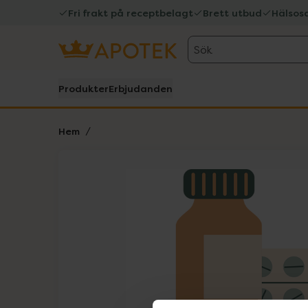
Fri frakt på receptbelagt
Brett utbud
Hälsos
Sök
Produkter
Erbjudanden
Hem
Hoppa över Lista
Lista: . Innehåller 1 objekt.