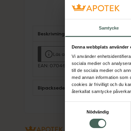
Samtycke
Beskrivning
Denna webbplats använder 
Läs alltid bipacksedeln innan använ
Vi använder enhetsidentifierar
sociala medier och analysera 
EAN:
07046260379251
till de sociala medier och a
med annan information som du 
cookies är frivilligt och du k
Bipacksedel från FASS
återkallat samtycke påverkar 
Samtyckesval
Nödvändig