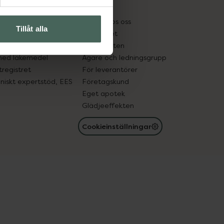
kter
Pressrum
tnadsskyddet
Jobba hos oss
Tillåt alla
edelsutbyte
Hållbarhet
in gammal medicin
Samarbeten
med läkemedel
Ägare och ledningsgrupp
registret
För leverantörer
oniskt expertstöd, EES
Företagskund
Eget apotek
Glädjeeffekten
Cookieinställningar