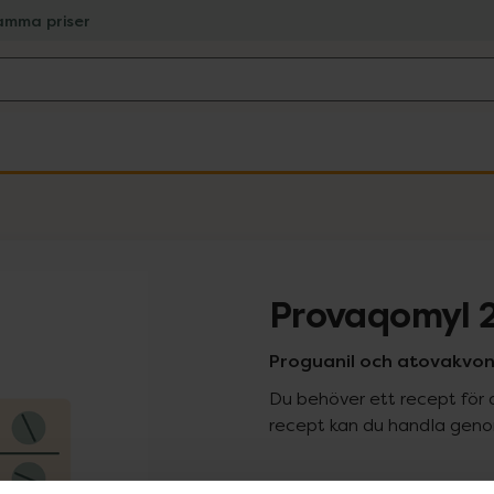
amma priser
Provaqomyl 
Proguanil och atovakvon,
Du behöver ett recept för 
recept kan du handla genom
Pr