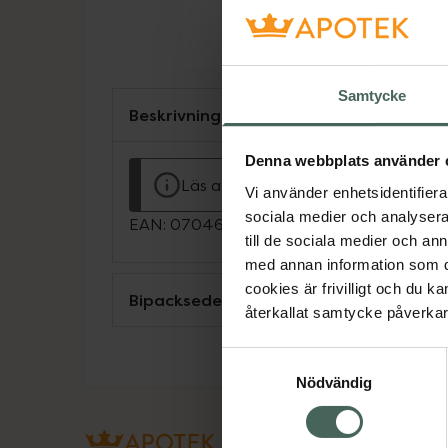
Samtycke
Beskrivning
Denna webbplats använder 
Läs alltid bipacksedeln innan använ
Vi använder enhetsidentifierar
sociala medier och analysera 
EAN:
07046261031806
till de sociala medier och a
med annan information som du 
cookies är frivilligt och du k
Bipacksedel från FASS
återkallat samtycke påverkar 
Samtyckesval
Nödvändig