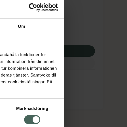
tnadsskyddet gäller
,05 kr
Om
apotek:
96,05 kr
p via ditt recept
andahålla funktioner för
n information från din enhet
 tur kombinera informationen
deras tjänster. Samtycke till
ens cookieinställningar. Ett
Marknadsföring
cept och läkemedel
Om oss