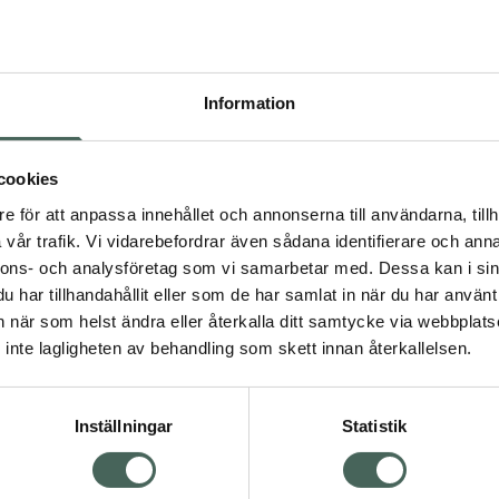
Högkos
96
Information
Dölj
I 
cookies
Kö
dning.
e för att anpassa innehållet och annonserna till användarna, tillh
vår trafik. Vi vidarebefordrar även sådana identifierare och anna
nnons- och analysföretag som vi samarbetar med. Dessa kan i sin
Aktuella erbjudanden
har tillhandahållit eller som de har samlat in när du har använt 
an när som helst ändra eller återkalla ditt samtycke via webbplats
Visa
inte lagligheten av behandling som skett innan återkallelsen.
Inställningar
Statistik
Kundservice
Om re