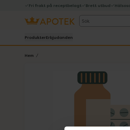
Fri frakt på receptbelagt
Brett utbud
Hälsos
Sök
Produkter
Erbjudanden
Hem
Hoppa över Lista
Lista: . Innehåller 1 objekt.