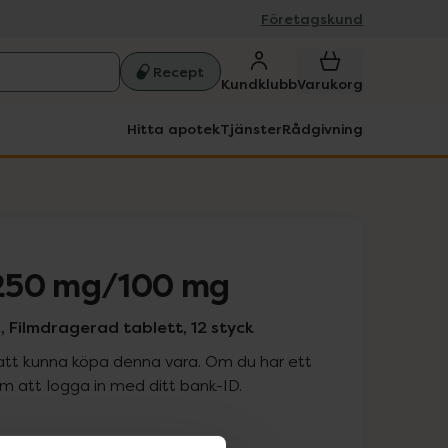
Företagskund
Recept
Kundklubb
Varukorg
Hitta apotek
Tjänster
Rådgivning
250 mg/100 mg
 Filmdragerad tablett, 12 styck
att kunna köpa denna vara. Om du har ett
 att logga in med ditt bank-ID.
is med recept