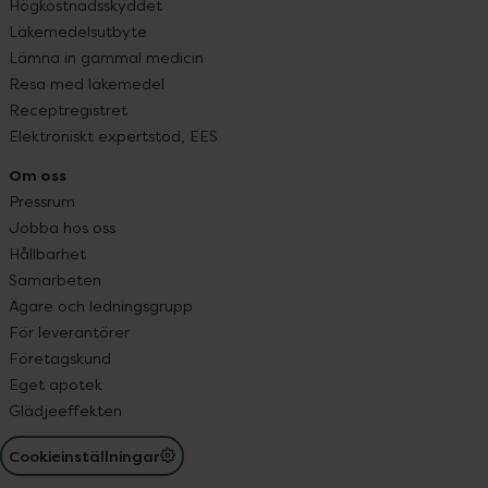
Högkostnadsskyddet
Läkemedelsutbyte
Lämna in gammal medicin
Resa med läkemedel
Receptregistret
Elektroniskt expertstöd, EES
Om oss
Pressrum
Jobba hos oss
Hållbarhet
Samarbeten
Ägare och ledningsgrupp
För leverantörer
Företagskund
Eget apotek
Glädjeeffekten
Cookieinställningar