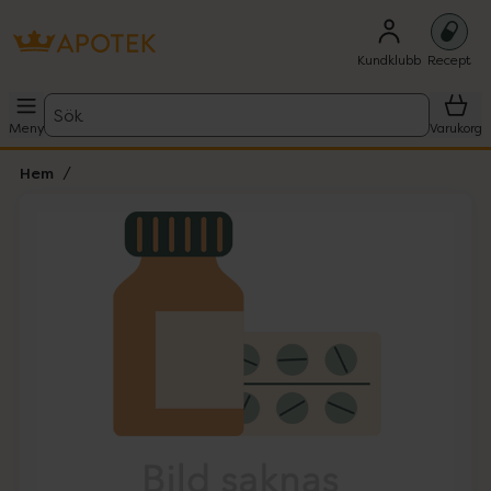
Kundklubb
Recept
Sök
Meny
Varukorg
Hem
Hoppa över Lista
Lista: . Innehåller 1 objekt.