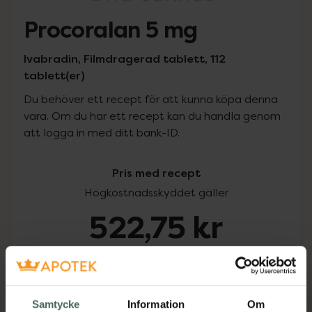
Procoralan 5 mg
Ivabradin, Filmdragerad tablett, 112
tablett(er)
Du behöver ett recept för att kunna köpa denna
vara. Om du har ett recept kan du handla genom
att logga in med ditt bank-ID.
Pris med recept
Högkostnadsskyddet gäller
522,75 kr
I apotek:
522,75 kr
Köp via ditt recept
Samtycke
Information
Om