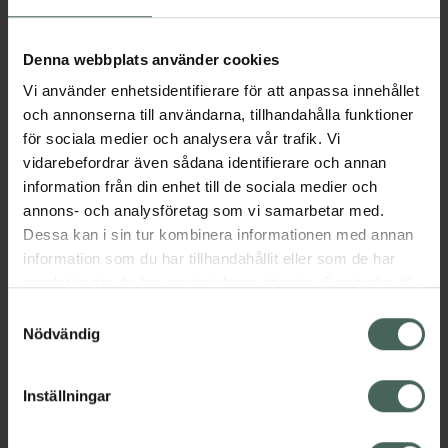
Aktuella erbjudanden
Denna webbplats använder cookies
Vi använder enhetsidentifierare för att anpassa innehållet
Beskrivning
Dölj
och annonserna till användarna, tillhandahålla funktioner
för sociala medier och analysera vår trafik. Vi
vidarebefordrar även sådana identifierare och annan
Läs alltid bipacksedeln innan
information från din enhet till de sociala medier och
användning.
annons- och analysföretag som vi samarbetar med.
Dessa kan i sin tur kombinera informationen med annan
EAN:
07046265603153
information som du har tillhandahållit eller som de har
samlat in när du har använt deras tjänster. Samtycke till
cookies är frivilligt och du kan när som helst ändra eller
Bipacksedel från FASS
Visa
Samtyckesval
återkalla ditt samtycke via webbplatsens
Nödvändig
cookieinställningar. Ett återkallat samtycke påverkar inte
lagligheten av behandling som skett innan återkallelsen.
Inställningar