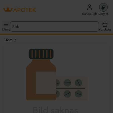
Kundklubb
Recept
Sök
Meny
Varukorg
Hem
Hoppa över Lista
Lista: . Innehåller 1 objekt.