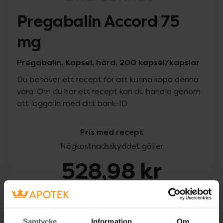
Pregabalin Accord 75
mg
Pregabalin, Kapsel, hård, 200 kapsel/kapslar
Du behöver ett recept för att kunna köpa denna
vara. Om du har ett recept kan du handla genom
att logga in med ditt bank-ID.
Pris med recept
Högkostnadsskyddet gäller
528,98 kr
I apotek:
528,98 kr
Köp via ditt recept
Samtycke
Information
Om