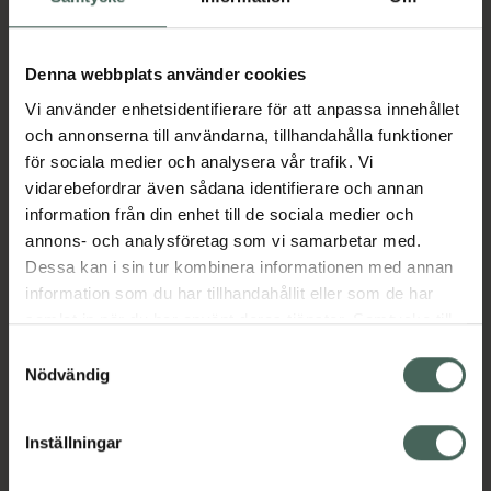
Aktuella erbjudanden
Denna webbplats använder cookies
Vi använder enhetsidentifierare för att anpassa innehållet
Beskrivning
Dölj
och annonserna till användarna, tillhandahålla funktioner
för sociala medier och analysera vår trafik. Vi
vidarebefordrar även sådana identifierare och annan
Läs alltid bipacksedeln innan
information från din enhet till de sociala medier och
användning.
annons- och analysföretag som vi samarbetar med.
Dessa kan i sin tur kombinera informationen med annan
EAN:
05055565722312
information som du har tillhandahållit eller som de har
samlat in när du har använt deras tjänster. Samtycke till
cookies är frivilligt och du kan när som helst ändra eller
Samtyckesval
Bipacksedel från FASS
Visa
återkalla ditt samtycke via webbplatsens
Nödvändig
cookieinställningar. Ett återkallat samtycke påverkar inte
lagligheten av behandling som skett innan återkallelsen.
Inställningar