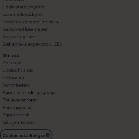
Högkostnadsskyddet
Läkemedelsutbyte
Lämna in gammal medicin
Resa med läkemedel
Receptregistret
Elektroniskt expertstöd, EES
Om oss
Pressrum
Jobba hos oss
Hållbarhet
Samarbeten
Ägare och ledningsgrupp
För leverantörer
Företagskund
Eget apotek
Glädjeeffekten
Cookieinställningar