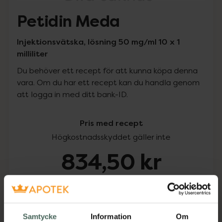
Petidin Meda
Injektionsvätska, lösning 50 mg/ml 10 x 1
milliliter
Du behöver ett recept för att kunna köpa denna
vara. Om du har ett recept kan du handla genom
att logga in med ditt bank-ID.
Pris med recept
Högkostnadsskyddet gäller inte
834,50 kr
I apotek:
834,50 kr
Köp via ditt recept
Samtycke
Information
Om