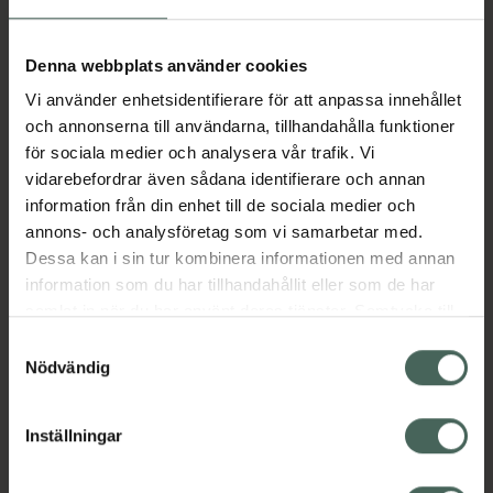
Aktuella erbjudanden
Denna webbplats använder cookies
Vi använder enhetsidentifierare för att anpassa innehållet
Beskrivning
Dölj
och annonserna till användarna, tillhandahålla funktioner
för sociala medier och analysera vår trafik. Vi
vidarebefordrar även sådana identifierare och annan
Läs alltid bipacksedeln innan
information från din enhet till de sociala medier och
användning.
annons- och analysföretag som vi samarbetar med.
Dessa kan i sin tur kombinera informationen med annan
EAN:
07046261288767
information som du har tillhandahållit eller som de har
samlat in när du har använt deras tjänster. Samtycke till
cookies är frivilligt och du kan när som helst ändra eller
Bipacksedel från FASS
Visa
Samtyckesval
återkalla ditt samtycke via webbplatsens
Nödvändig
cookieinställningar. Ett återkallat samtycke påverkar inte
lagligheten av behandling som skett innan återkallelsen.
Inställningar