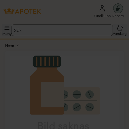
Kundklubb
Recept
Sök
Meny
Varukorg
Hem
Hoppa över Lista
Lista: . Innehåller 1 objekt.