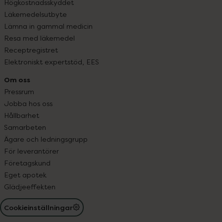
Högkostnadsskyddet
Läkemedelsutbyte
Lämna in gammal medicin
Resa med läkemedel
Receptregistret
Elektroniskt expertstöd, EES
Om oss
Pressrum
Jobba hos oss
Hållbarhet
Samarbeten
Ägare och ledningsgrupp
För leverantörer
Företagskund
Eget apotek
Glädjeeffekten
Cookieinställningar