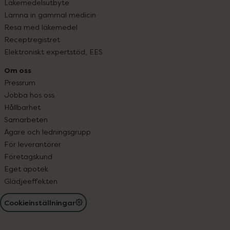
Läkemedelsutbyte
Lämna in gammal medicin
Resa med läkemedel
Receptregistret
Elektroniskt expertstöd, EES
Om oss
Pressrum
Jobba hos oss
Hållbarhet
Samarbeten
Ägare och ledningsgrupp
För leverantörer
Företagskund
Eget apotek
Glädjeeffekten
Cookieinställningar