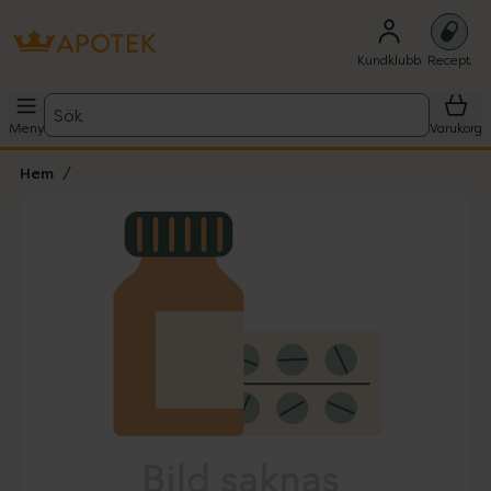
Kundklubb
Recept
Sök
Meny
Varukorg
Hem
Hoppa över Lista
Lista: . Innehåller 1 objekt.