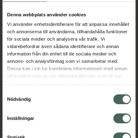
Aktuella erbjudanden
Denna webbplats använder cookies
Vi använder enhetsidentifierare för att anpassa innehållet
Beskrivning
Dölj
och annonserna till användarna, tillhandahålla funktioner
för sociala medier och analysera vår trafik. Vi
vidarebefordrar även sådana identifierare och annan
Läs alltid bipacksedeln innan
information från din enhet till de sociala medier och
användning.
annons- och analysföretag som vi samarbetar med.
EAN:
03838989691479
Dessa kan i sin tur kombinera informationen med annan
information som du har tillhandahållit eller som de har
samlat in när du har använt deras tjänster. Samtycke till
Bipacksedel från FASS
Visa
cookies är frivilligt och du kan när som helst ändra eller
Samtyckesval
återkalla ditt samtycke via webbplatsens
Nödvändig
cookieinställningar. Ett återkallat samtycke påverkar inte
lagligheten av behandling som skett innan återkallelsen.
Inställningar
Kronans Apotek finns här för dig. Du hittar oss från Skåne i
Statistik