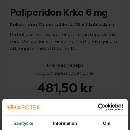
Paliperidon Krka 6 mg
Paliperidon, Depottablett, 28 x 1 tablett(er)
Du behöver ett recept för att kunna köpa denna
vara. Om du har ett recept kan du handla genom
att logga in med ditt bank-ID.
Pris med recept
Högkostnadsskyddet gäller
481,50 kr
I apotek:
481,50 kr
Köp via ditt recept
Samtycke
Information
Om