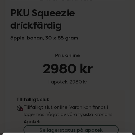
PKU Squeezie
drickfärdig
äpple-banan, 30 x 85 gram
Pris online
2980 kr
I apotek:
2980 kr
Tillfälligt slut
Tillfälligt slut online. Varan kan finnas i
lager hos något av våra fysiska Kronans
Apotek.
Se lagerstatus på apotek