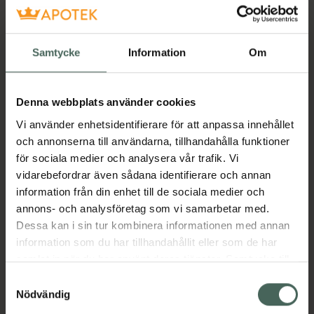
Få mejl när varan finns i lager online
Samtycke
Information
Om
Din e-postadress
Denna webbplats använder cookies
villkoren
Jag accepterar
Vi använder enhetsidentifierare för att anpassa innehållet
Spara
och annonserna till användarna, tillhandahålla funktioner
för sociala medier och analysera vår trafik. Vi
vidarebefordrar även sådana identifierare och annan
Aktuella erbjudanden
information från din enhet till de sociala medier och
annons- och analysföretag som vi samarbetar med.
Beskrivning
Dölj
Dessa kan i sin tur kombinera informationen med annan
information som du har tillhandahållit eller som de har
Jämförpris
37047,10 kr
/
kg
samlat in när du har använt deras tjänster. Samtycke till
cookies är frivilligt och du kan när som helst ändra eller
Samtyckesval
EAN:
05060014056009
återkalla ditt samtycke via webbplatsens
Nödvändig
Kategorier:
cookieinställningar. Ett återkallat samtycke påverkar inte