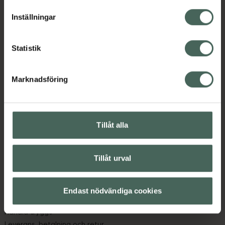
lagligheten av behandling som skett innan återkallelsen.
Inställningar
Statistik
Marknadsföring
Kronans Apotek finns här för dig. Du hittar oss från Skåne i
syd till Lappland i norr, och online i mobilen och på
datorn. Oavsett vem du är så är det vårt uppdrag att
hjälpa just dig att må lite bättre. Välkommen att prata
Tillåt alla
med oss.
Tillåt urval
Kundservice
Kontakta oss
Vanliga frågor
Endast nödvändiga cookies
Hitta apotek
Handla tryggt
Leverans, betalning och retur