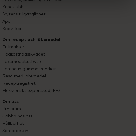
Kundklubb
Sajtens tillgänglighet
App
Köpvillkor
Om recept och läkemedel
Fullmakter
Högkostnadsskyddet
Läkemedelsutbyte
Lämna in gammal medicin
Resa med läkemedel
Receptregistret
Elektroniskt expertstöd, EES
Om oss
Pressrum
Jobba hos oss
Hållbarhet
Samarbeten