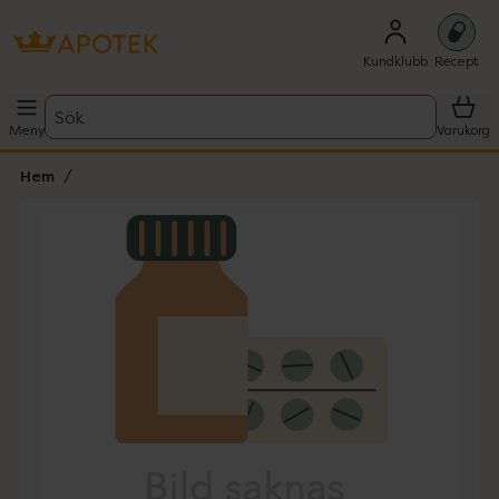
Kundklubb
Recept
Sök
Meny
Varukorg
Hem
Hoppa över Lista
Lista: . Innehåller 1 objekt.