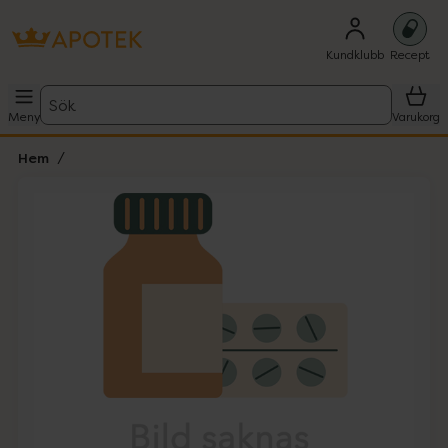
Kundklubb
Recept
Sök
Meny
Varukorg
Hem
Hoppa över Lista
Lista: . Innehåller 1 objekt.