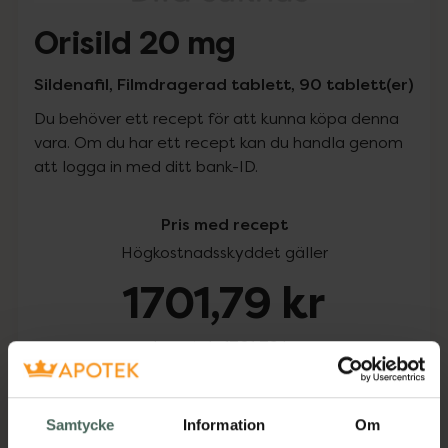
Orisild 20 mg
Sildenafil, Filmdragerad tablett, 90 tablett(er)
Du behöver ett recept för att kunna köpa denna
vara. Om du har ett recept kan du handla genom
att logga in med ditt bank-ID.
Pris med recept
Högkostnadsskyddet gäller
1701,79 kr
I apotek:
1701,79 kr
Köp via ditt recept
Samtycke
Information
Om