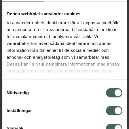
Aktuella erbjudanden
Denna webbplats använder cookies
Vi använder enhetsidentifierare för att anpassa innehållet
Beskrivning
Dölj
och annonserna till användarna, tillhandahålla funktioner
för sociala medier och analysera vår trafik. Vi
vidarebefordrar även sådana identifierare och annan
Läs alltid bipacksedeln innan
information från din enhet till de sociala medier och
användning.
annons- och analysföretag som vi samarbetar med.
EAN:
06432100027689
Dessa kan i sin tur kombinera informationen med annan
information som du har tillhandahållit eller som de har
samlat in när du har använt deras tjänster. Samtycke till
Bipacksedel från FASS
Visa
cookies är frivilligt och du kan när som helst ändra eller
Samtyckesval
återkalla ditt samtycke via webbplatsens
Nödvändig
cookieinställningar. Ett återkallat samtycke påverkar inte
lagligheten av behandling som skett innan återkallelsen.
Inställningar
Kronans Apotek finns här för dig. Du hittar oss från Skåne i
Statistik