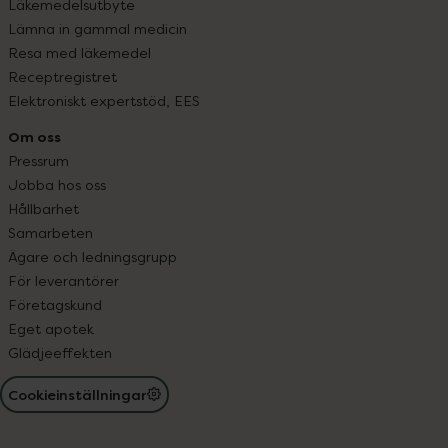
Läkemedelsutbyte
Lämna in gammal medicin
Resa med läkemedel
Receptregistret
Elektroniskt expertstöd, EES
Om oss
Pressrum
Jobba hos oss
Hållbarhet
Samarbeten
Ägare och ledningsgrupp
För leverantörer
Företagskund
Eget apotek
Glädjeeffekten
Cookieinställningar