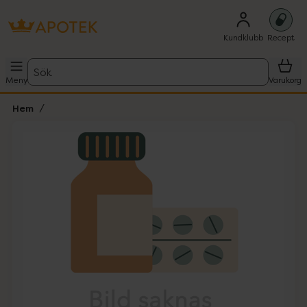
Kundklubb
Recept
Sök
Meny
Varukorg
Hem
Hoppa över Lista
Lista: . Innehåller 1 objekt.