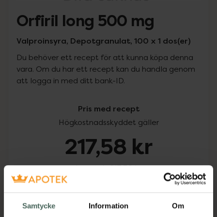
Orfiril long 500 mg
Valproinsyra, Depotgranulat, 100 x 1 dos(er)
Du behöver ett recept för att kunna köpa denna
vara. Om du har ett recept kan du handla genom
att logga in med ditt bank-ID.
Pris med recept
Högkostnadsskyddet gäller
217,58 kr
I apotek:
217,58 kr
Köp via ditt recept
Samtycke
Information
Om