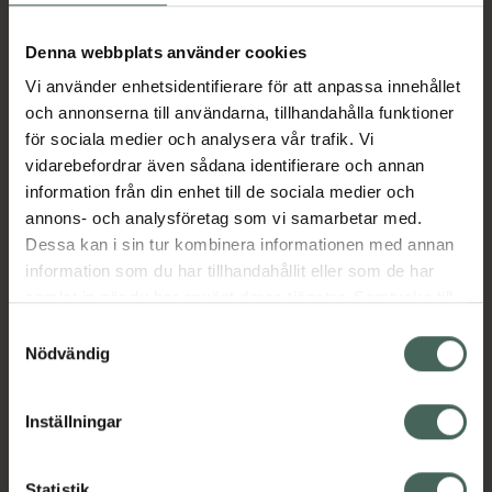
Aktuella erbjudanden
Denna webbplats använder cookies
Vi använder enhetsidentifierare för att anpassa innehållet
Beskrivning
Dölj
och annonserna till användarna, tillhandahålla funktioner
för sociala medier och analysera vår trafik. Vi
vidarebefordrar även sådana identifierare och annan
Läs alltid bipacksedeln innan
information från din enhet till de sociala medier och
användning.
annons- och analysföretag som vi samarbetar med.
EAN:
04031649000119
Dessa kan i sin tur kombinera informationen med annan
information som du har tillhandahållit eller som de har
samlat in när du har använt deras tjänster. Samtycke till
Bipacksedel från FASS
Visa
cookies är frivilligt och du kan när som helst ändra eller
Samtyckesval
återkalla ditt samtycke via webbplatsens
Nödvändig
cookieinställningar. Ett återkallat samtycke påverkar inte
lagligheten av behandling som skett innan återkallelsen.
Inställningar
Kronans Apotek finns här för dig. Du hittar oss från Skåne i
Statistik