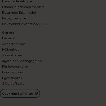
Läkemedelsutbyte
Lämna in gammal medicin
Resa med läkemedel
Receptregistret
Elektroniskt expertstöd, EES
Om oss
Pressrum
Jobba hos oss
Hållbarhet
Samarbeten
Ägare och ledningsgrupp
För leverantörer
Företagskund
Eget apotek
Glädjeeffekten
Cookieinställningar