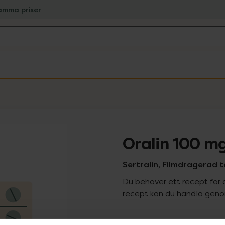
amma priser
Oralin 100 m
Sertralin, Filmdragerad t
Du behöver ett recept för 
recept kan du handla genom
Pr