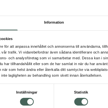
Högkos
471
Information
Dölj
I a
cookies
Kö
dning.
e för att anpassa innehållet och annonserna till användarna, tillh
vår trafik. Vi vidarebefordrar även sådana identifierare och anna
nnons- och analysföretag som vi samarbetar med. Dessa kan i sin
Aktuella erbjudanden
har tillhandahållit eller som de har samlat in när du har använt 
an när som helst ändra eller återkalla ditt samtycke via webbplats
Visa
inte lagligheten av behandling som skett innan återkallelsen.
Inställningar
Statistik
Kundservice
Om re