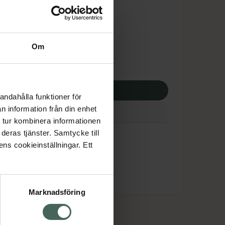
tnadsskyddet gäller
,49 kr
Om
potek:
471,49 kr
p via ditt recept
andahålla funktioner för
n information från din enhet
 tur kombinera informationen
deras tjänster. Samtycke till
ens cookieinställningar. Ett
Marknadsföring
cept och läkemedel
Om oss