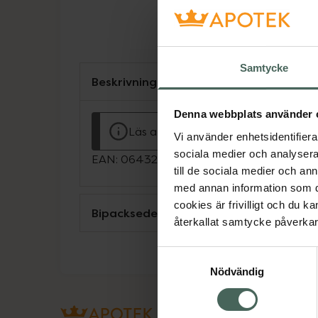
Samtycke
Beskrivning
Denna webbplats använder 
Läs alltid bipacksedeln innan använ
Vi använder enhetsidentifierar
sociala medier och analysera 
EAN:
06432100040671
till de sociala medier och a
med annan information som du 
cookies är frivilligt och du k
Bipacksedel från FASS
återkallat samtycke påverkar 
Samtyckesval
Nödvändig