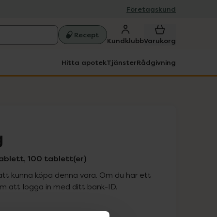
Företagskund
Recept
Kundklubb
Varukorg
Hitta apotek
Tjänster
Rådgivning
g
ablett, 100 tablett(er)
att kunna köpa denna vara. Om du har ett
 att logga in med ditt bank-ID.
is med recept