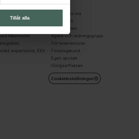
kter
Pressrum
tnadsskyddet
Jobba hos oss
Tillåt alla
edelsutbyte
Hållbarhet
in gammal medicin
Samarbeten
med läkemedel
Ägare och ledningsgrupp
registret
För leverantörer
oniskt expertstöd, EES
Företagskund
Eget apotek
Glädjeeffekten
Cookieinställningar