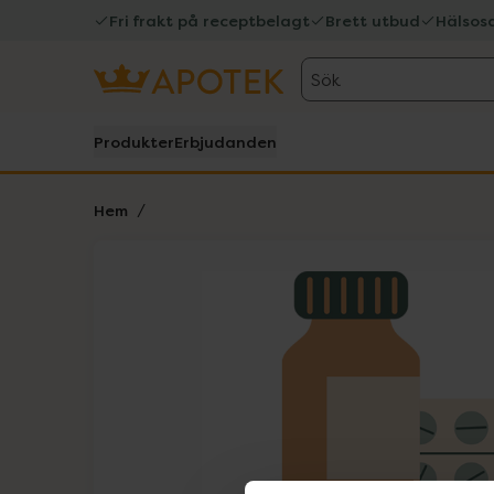
Fri frakt på receptbelagt
Brett utbud
Hälsos
Sök
Produkter
Erbjudanden
Hem
Hoppa över Lista
Lista: . Innehåller 1 objekt.