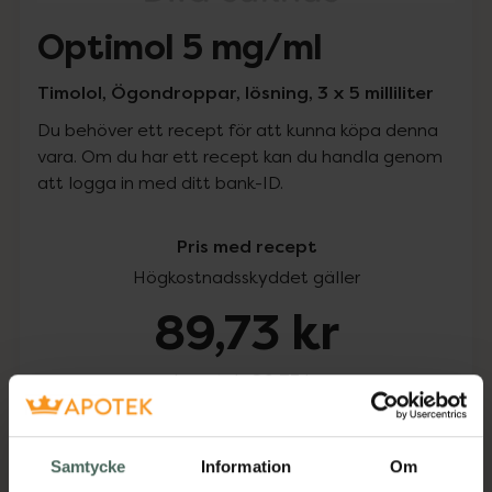
Optimol 5 mg/ml
Timolol, Ögondroppar, lösning, 3 x 5 milliliter
Du behöver ett recept för att kunna köpa denna
vara. Om du har ett recept kan du handla genom
att logga in med ditt bank-ID.
Pris med recept
Högkostnadsskyddet gäller
89,73 kr
I apotek:
89,73 kr
Köp via ditt recept
Samtycke
Information
Om