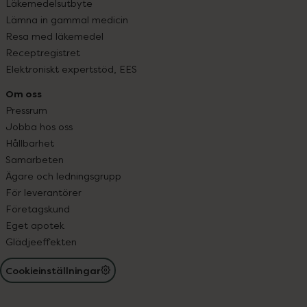
Läkemedelsutbyte
Lämna in gammal medicin
Resa med läkemedel
Receptregistret
Elektroniskt expertstöd, EES
Om oss
Pressrum
Jobba hos oss
Hållbarhet
Samarbeten
Ägare och ledningsgrupp
För leverantörer
Företagskund
Eget apotek
Glädjeeffekten
Cookieinställningar