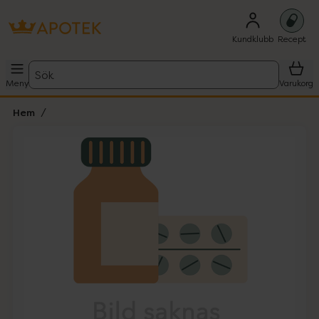
Kundklubb
Recept
Sök
Meny
Varukorg
Hem
Hoppa över Lista
Lista: . Innehåller 1 objekt.