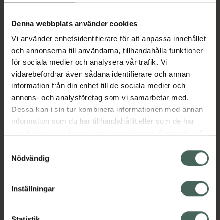
Aktuella erbjudanden
Denna webbplats använder cookies
Vi använder enhetsidentifierare för att anpassa innehållet
Beskrivning
Dölj
och annonserna till användarna, tillhandahålla funktioner
för sociala medier och analysera vår trafik. Vi
vidarebefordrar även sådana identifierare och annan
Läs alltid bipacksedeln innan
information från din enhet till de sociala medier och
användning.
annons- och analysföretag som vi samarbetar med.
EAN:
04987084308429
Dessa kan i sin tur kombinera informationen med annan
information som du har tillhandahållit eller som de har
samlat in när du har använt deras tjänster. Samtycke till
Bipacksedel från FASS
Visa
cookies är frivilligt och du kan när som helst ändra eller
Samtyckesval
återkalla ditt samtycke via webbplatsens
Nödvändig
cookieinställningar. Ett återkallat samtycke påverkar inte
lagligheten av behandling som skett innan återkallelsen.
Inställningar
Kronans Apotek finns här för dig. Du hittar oss från Skåne i
Statistik