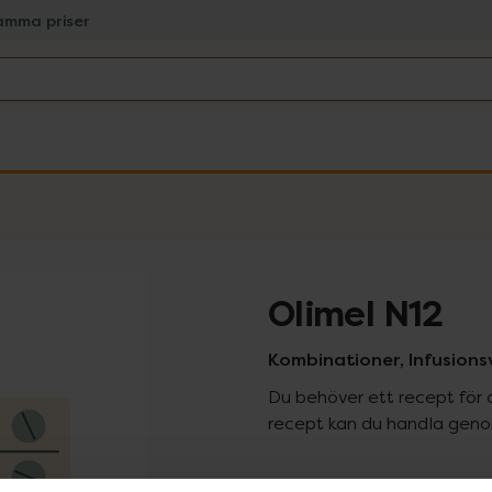
amma priser
Olimel N12
Kombinationer, Infusionsvä
Du behöver ett recept för 
recept kan du handla genom
Pr