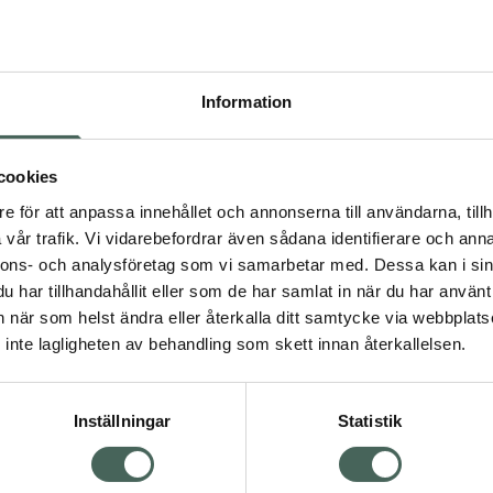
Högkos
196
Information
Dölj
I a
cookies
Kö
dning.
e för att anpassa innehållet och annonserna till användarna, tillh
vår trafik. Vi vidarebefordrar även sådana identifierare och anna
nnons- och analysföretag som vi samarbetar med. Dessa kan i sin
Aktuella erbjudanden
har tillhandahållit eller som de har samlat in när du har använt 
an när som helst ändra eller återkalla ditt samtycke via webbplats
Visa
inte lagligheten av behandling som skett innan återkallelsen.
Inställningar
Statistik
Kundservice
Om re