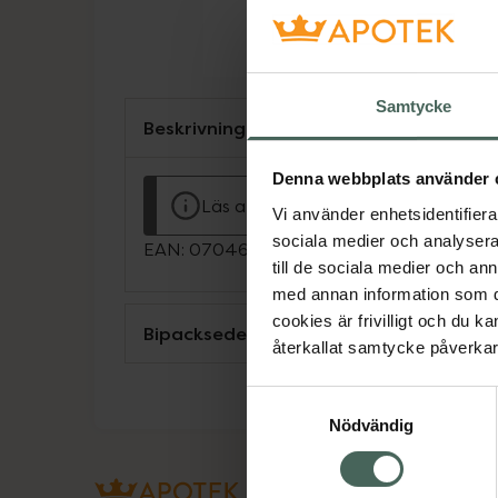
Samtycke
Beskrivning
Denna webbplats använder 
Läs alltid bipacksedeln innan använ
Vi använder enhetsidentifierar
sociala medier och analysera 
EAN:
07046260597778
till de sociala medier och a
med annan information som du 
cookies är frivilligt och du k
Bipacksedel från FASS
återkallat samtycke påverkar 
Samtyckesval
Nödvändig