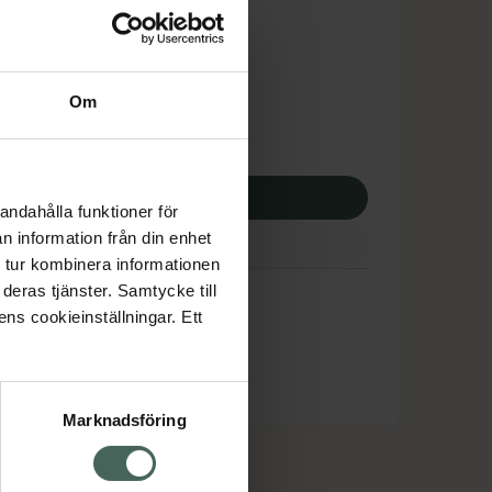
tnadsskyddet gäller
0,90 kr
Om
potek:
1960,90 kr
p via ditt recept
andahålla funktioner för
n information från din enhet
 tur kombinera informationen
deras tjänster. Samtycke till
ens cookieinställningar. Ett
Marknadsföring
cept och läkemedel
Om oss