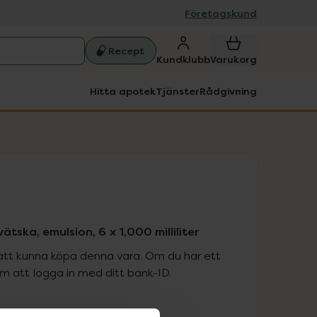
Företagskund
Recept
Kundklubb
Varukorg
Hitta apotek
Tjänster
Rådgivning
tska, emulsion, 6 x 1,000 milliliter
att kunna köpa denna vara. Om du har ett
 att logga in med ditt bank-ID.
is med recept