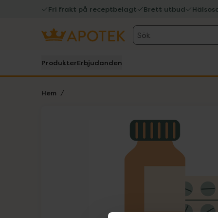
Fri frakt på receptbelagt
Brett utbud
Hälsos
Sök
Produkter
Erbjudanden
Hem
Hoppa över Lista
Lista: . Innehåller 1 objekt.