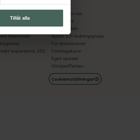
kter
Pressrum
tnadsskyddet
Jobba hos oss
Tillåt alla
edelsutbyte
Hållbarhet
in gammal medicin
Samarbeten
med läkemedel
Ägare och ledningsgrupp
registret
För leverantörer
oniskt expertstöd, EES
Företagskund
Eget apotek
Glädjeeffekten
Cookieinställningar