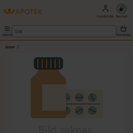
Kundklubb
Recept
Sök
Meny
Varukorg
Hem
Hoppa över Lista
Lista: . Innehåller 1 objekt.