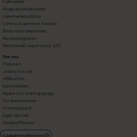
Fullmakter
Högkostnadsskyddet
Läkemedelsutbyte
Lämna in gammal medicin
Resa med läkemedel
Receptregistret
Elektroniskt expertstöd, EES
Om oss
Pressrum
Jobba hos oss
Hållbarhet
Samarbeten
Ägare och ledningsgrupp
För leverantörer
Företagskund
Eget apotek
Glädjeeffekten
Cookieinställningar