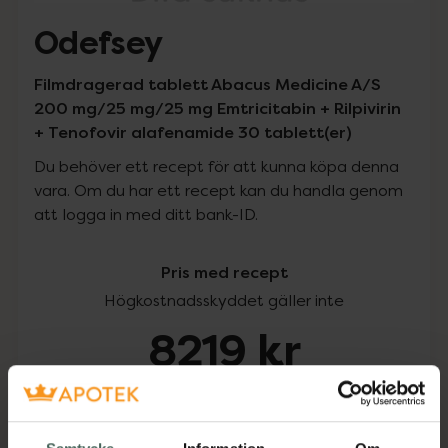
Odefsey
Filmdragerad tablett Abacus Medicine A/S
200 mg/25 mg/25 mg Emtricitabin + Rilpivirin
+ Tenofovir alafenamide 30 tablett(er)
Du behöver ett recept för att kunna köpa denna
vara. Om du har ett recept kan du handla genom
att logga in med ditt bank-ID.
Pris med recept
Högkostnadsskyddet gäller inte
8219 kr
I apotek:
8219 kr
Köp via ditt recept