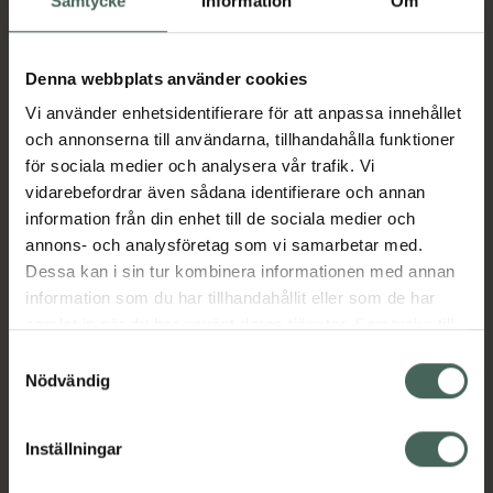
Samtycke
Information
Om
Aktuella erbjudanden
Denna webbplats använder cookies
Vi använder enhetsidentifierare för att anpassa innehållet
och annonserna till användarna, tillhandahålla funktioner
Beskrivning
Dölj
för sociala medier och analysera vår trafik. Vi
vidarebefordrar även sådana identifierare och annan
information från din enhet till de sociala medier och
Läs alltid bipacksedeln innan
annons- och analysföretag som vi samarbetar med.
användning.
Dessa kan i sin tur kombinera informationen med annan
EAN:
05712440011533
information som du har tillhandahållit eller som de har
samlat in när du har använt deras tjänster. Samtycke till
cookies är frivilligt och du kan när som helst ändra eller
Samtyckesval
Bipacksedel från FASS
Visa
återkalla ditt samtycke via webbplatsens
Nödvändig
cookieinställningar. Ett återkallat samtycke påverkar inte
lagligheten av behandling som skett innan återkallelsen.
Inställningar