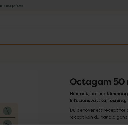
amma priser
Octagam 50
Humant, normalt immunglo
Infusionsvätska, lösning, 
Du behöver ett recept för 
recept kan du handla genom