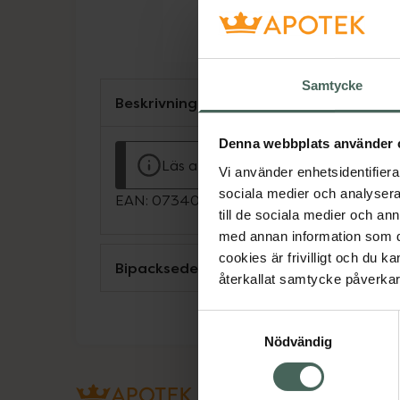
Samtycke
Beskrivning
Denna webbplats använder 
Läs alltid bipacksedeln innan använ
Vi använder enhetsidentifierar
sociala medier och analysera 
EAN:
07340063602234
till de sociala medier och a
med annan information som du 
cookies är frivilligt och du k
Bipacksedel från FASS
återkallat samtycke påverkar 
Samtyckesval
Nödvändig