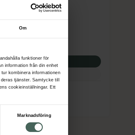
is med recept
dsskyddet gäller inte
8,25 kr
Om
potek:
7018,25 kr
andahålla funktioner för
p via ditt recept
n information från din enhet
 tur kombinera informationen
deras tjänster. Samtycke till
ens cookieinställningar. Ett
Marknadsföring
cept och läkemedel
Om oss