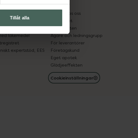
kter
Pressrum
tnadsskyddet
Jobba hos oss
Tillåt alla
edelsutbyte
Hållbarhet
in gammal medicin
Samarbeten
med läkemedel
Ägare och ledningsgrupp
registret
För leverantörer
oniskt expertstöd, EES
Företagskund
Eget apotek
Glädjeeffekten
Cookieinställningar