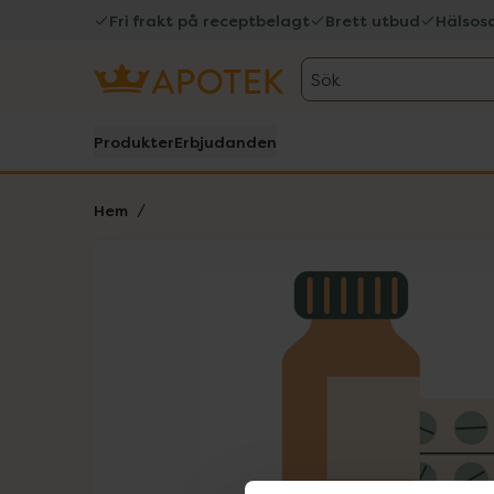
Fri frakt på receptbelagt
Brett utbud
Hälsos
Sök
Produkter
Erbjudanden
Hem
Hoppa över Lista
Lista: . Innehåller 1 objekt.