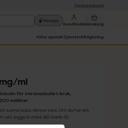
Företagskund
Recept
Kundklubb
Varukorg
Hitta apotek
Tjänster
Rådgivning
 mg/ml
bulin för intravaskulärt bruk,
200 milliliter
att kunna köpa denna vara. Om du har ett
 att logga in med ditt bank-ID.