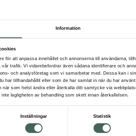
Pr
Högkostna
701
Information
Dölj
I a
cookies
dning.
e för att anpassa innehållet och annonserna till användarna, tillh
Kö
vår trafik. Vi vidarebefordrar även sådana identifierare och anna
nnons- och analysföretag som vi samarbetar med. Dessa kan i sin
har tillhandahållit eller som de har samlat in när du har använt 
Aktuella erbjudanden
an när som helst ändra eller återkalla ditt samtycke via webbplats
Visa
inte lagligheten av behandling som skett innan återkallelsen.
Inställningar
Statistik
Kundservice
Om re