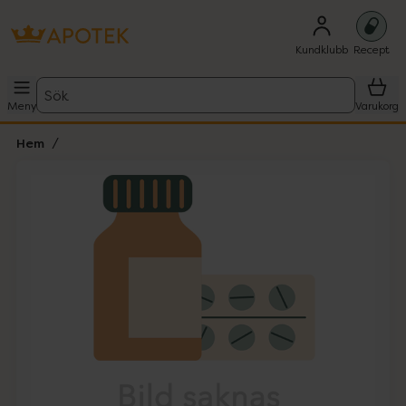
Kundklubb
Recept
Sök
Meny
Varukorg
Hem
Hoppa över Lista
Lista: . Innehåller 1 objekt.