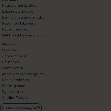
Högkostnadsskyddet
Läkemedelsutbyte
Lämna in gammal medicin
Resa med läkemedel
Receptregistret
Elektroniskt expertstöd, EES
Om oss
Pressrum
Jobba hos oss
Hållbarhet
Samarbeten
Ägare och ledningsgrupp
För leverantörer
Företagskund
Eget apotek
Glädjeeffekten
Cookieinställningar