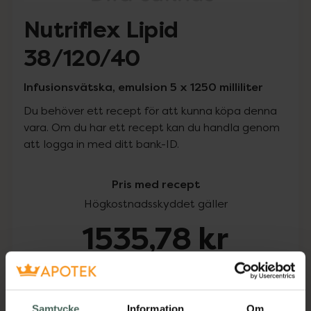
Nutriflex Lipid
38/120/40
Infusionsvätska, emulsion 5 x 1250 milliliter
Du behöver ett recept för att kunna köpa denna
vara. Om du har ett recept kan du handla genom
att logga in med ditt bank-ID.
Pris med recept
Högkostnadsskyddet gäller
1535,78 kr
I apotek:
1535,78 kr
Köp via ditt recept
Samtycke
Information
Om