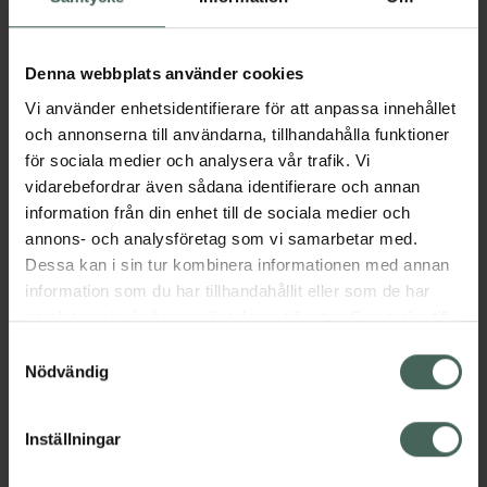
Aktuella erbjudanden
Denna webbplats använder cookies
Vi använder enhetsidentifierare för att anpassa innehållet
Beskrivning
Dölj
och annonserna till användarna, tillhandahålla funktioner
för sociala medier och analysera vår trafik. Vi
vidarebefordrar även sådana identifierare och annan
Läs alltid bipacksedeln innan
information från din enhet till de sociala medier och
användning.
annons- och analysföretag som vi samarbetar med.
Dessa kan i sin tur kombinera informationen med annan
EAN:
04030539174190
information som du har tillhandahållit eller som de har
samlat in när du har använt deras tjänster. Samtycke till
cookies är frivilligt och du kan när som helst ändra eller
Samtyckesval
Bipacksedel från FASS
Visa
återkalla ditt samtycke via webbplatsens
Nödvändig
cookieinställningar. Ett återkallat samtycke påverkar inte
lagligheten av behandling som skett innan återkallelsen.
Inställningar