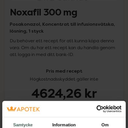
Noxafil 300 mg
Posakonazol, Koncentrat till infusionsvätska,
lösning, 1 styck
Du behöver ett recept för att kunna köpa denna
vara. Om du har ett recept kan du handla genom
att logga in med ditt bank-ID.
Pris med recept
Högkostnadsskyddet gäller inte
4624,26 kr
I apotek:
4624,26 kr
Köp via ditt recept
Samtycke
Information
Om