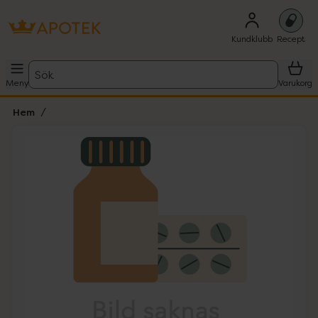
Kundklubb
Recept
Sök
Meny
Varukorg
Hem
Hoppa över Lista
Lista: . Innehåller 1 objekt.