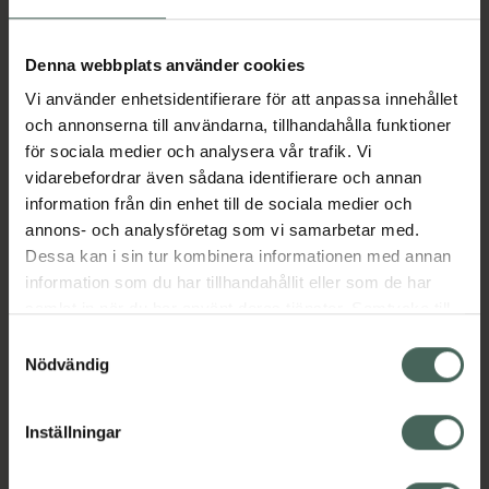
Aktuella erbjudanden
Denna webbplats använder cookies
Vi använder enhetsidentifierare för att anpassa innehållet
Beskrivning
Dölj
och annonserna till användarna, tillhandahålla funktioner
för sociala medier och analysera vår trafik. Vi
vidarebefordrar även sådana identifierare och annan
Läs alltid bipacksedeln innan
information från din enhet till de sociala medier och
användning.
annons- och analysföretag som vi samarbetar med.
Dessa kan i sin tur kombinera informationen med annan
EAN:
00366582503842
information som du har tillhandahållit eller som de har
samlat in när du har använt deras tjänster. Samtycke till
cookies är frivilligt och du kan när som helst ändra eller
Bipacksedel från FASS
Visa
Samtyckesval
återkalla ditt samtycke via webbplatsens
Nödvändig
cookieinställningar. Ett återkallat samtycke påverkar inte
lagligheten av behandling som skett innan återkallelsen.
Inställningar