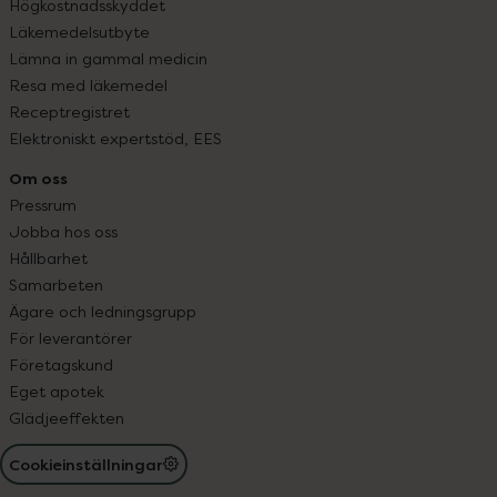
Högkostnadsskyddet
Läkemedelsutbyte
Lämna in gammal medicin
Resa med läkemedel
Receptregistret
Elektroniskt expertstöd, EES
Om oss
Pressrum
Jobba hos oss
Hållbarhet
Samarbeten
Ägare och ledningsgrupp
För leverantörer
Företagskund
Eget apotek
Glädjeeffekten
Cookieinställningar