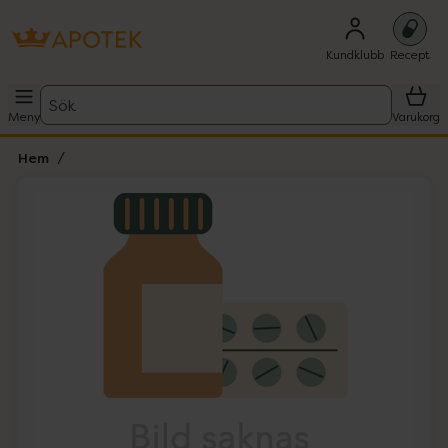
Kundklubb
Recept
Sök
Meny
Varukorg
Hem
Hoppa över Lista
Lista: . Innehåller 1 objekt.