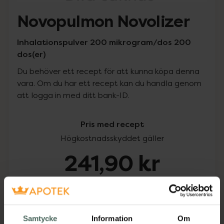
Novopulmon Novolizer
Inhalationspulver 200 mikrogram/dos 200
dos(er)
Du behöver ett recept för att kunna köpa denna
vara. Om du har ett recept kan du handla genom
att logga in med ditt bank-ID.
Pris med recept
Högkostnadsskyddet gäller
241,90 kr
I apotek:
241,90 kr
Köp via ditt recept
Samtycke
Information
Om