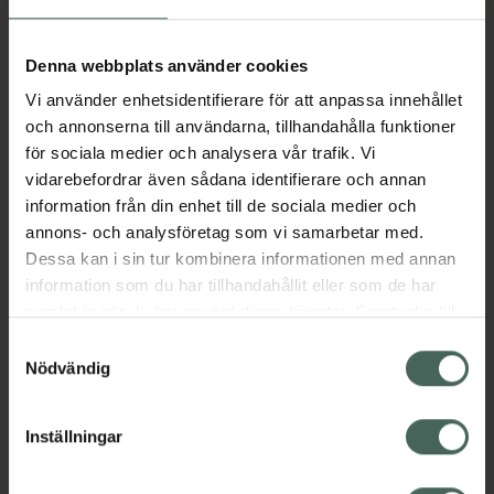
Aktuella erbjudanden
Denna webbplats använder cookies
Vi använder enhetsidentifierare för att anpassa innehållet
Beskrivning
Dölj
och annonserna till användarna, tillhandahålla funktioner
för sociala medier och analysera vår trafik. Vi
vidarebefordrar även sådana identifierare och annan
Läs alltid bipacksedeln innan
information från din enhet till de sociala medier och
användning.
annons- och analysföretag som vi samarbetar med.
Dessa kan i sin tur kombinera informationen med annan
EAN:
07046260727618
information som du har tillhandahållit eller som de har
samlat in när du har använt deras tjänster. Samtycke till
cookies är frivilligt och du kan när som helst ändra eller
Bipacksedel från FASS
Visa
Samtyckesval
återkalla ditt samtycke via webbplatsens
Nödvändig
cookieinställningar. Ett återkallat samtycke påverkar inte
lagligheten av behandling som skett innan återkallelsen.
Inställningar