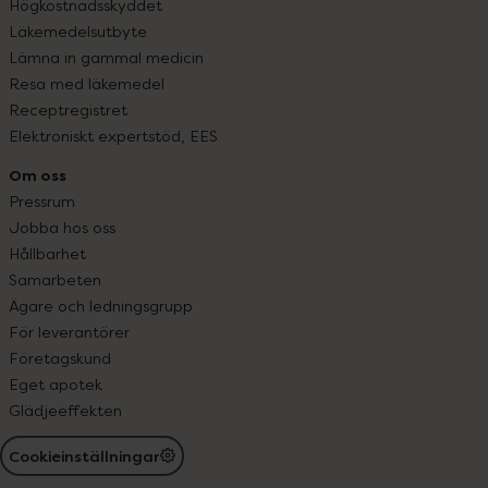
Högkostnadsskyddet
Läkemedelsutbyte
Lämna in gammal medicin
Resa med läkemedel
Receptregistret
Elektroniskt expertstöd, EES
Om oss
Pressrum
Jobba hos oss
Hållbarhet
Samarbeten
Ägare och ledningsgrupp
För leverantörer
Företagskund
Eget apotek
Glädjeeffekten
Cookieinställningar