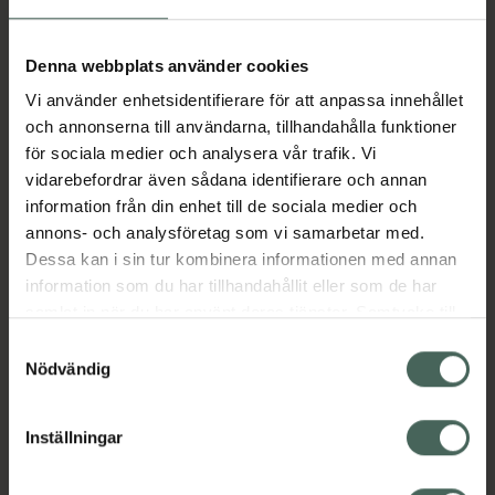
Aktuella erbjudanden
Denna webbplats använder cookies
Vi använder enhetsidentifierare för att anpassa innehållet
Beskrivning
Dölj
och annonserna till användarna, tillhandahålla funktioner
för sociala medier och analysera vår trafik. Vi
vidarebefordrar även sådana identifierare och annan
Läs alltid bipacksedeln innan
information från din enhet till de sociala medier och
användning.
annons- och analysföretag som vi samarbetar med.
Dessa kan i sin tur kombinera informationen med annan
EAN:
07046263996721
information som du har tillhandahållit eller som de har
samlat in när du har använt deras tjänster. Samtycke till
cookies är frivilligt och du kan när som helst ändra eller
Bipacksedel från FASS
Visa
Samtyckesval
återkalla ditt samtycke via webbplatsens
Nödvändig
cookieinställningar. Ett återkallat samtycke påverkar inte
lagligheten av behandling som skett innan återkallelsen.
Inställningar