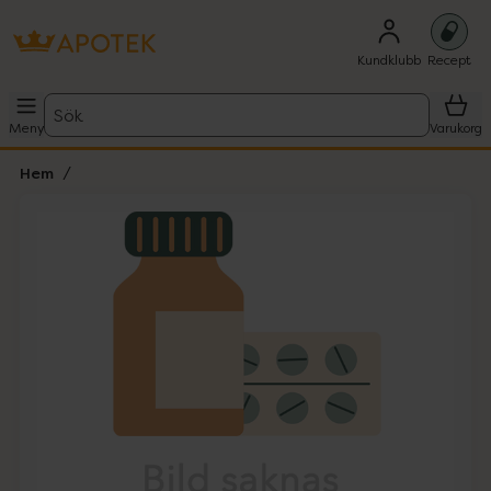
Kundklubb
Recept
Sök
Meny
Varukorg
Hem
Hoppa över Lista
Lista: . Innehåller 1 objekt.