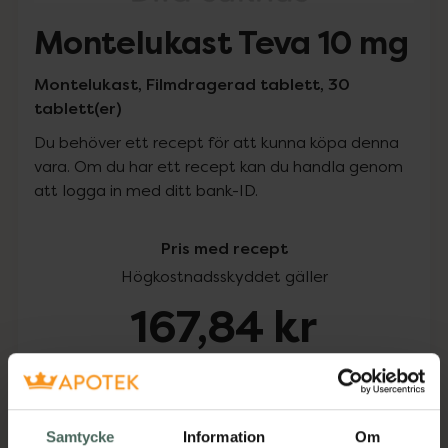
Montelukast Teva 10 mg
Montelukast, Filmdragerad tablett, 30
tablett(er)
Du behöver ett recept för att kunna köpa denna
vara. Om du har ett recept kan du handla genom
att logga in med ditt bank-ID.
Pris med recept
Högkostnadsskyddet gäller
167,84 kr
I apotek:
167,84 kr
Köp via ditt recept
Samtycke
Information
Om