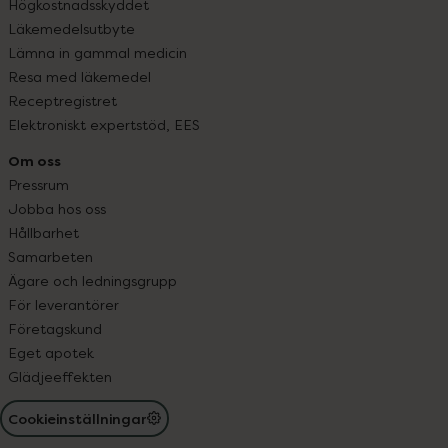
Högkostnadsskyddet
Läkemedelsutbyte
Lämna in gammal medicin
Resa med läkemedel
Receptregistret
Elektroniskt expertstöd, EES
Om oss
Pressrum
Jobba hos oss
Hållbarhet
Samarbeten
Ägare och ledningsgrupp
För leverantörer
Företagskund
Eget apotek
Glädjeeffekten
Cookieinställningar