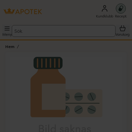
Kundklubb
Recept
Sök
Meny
Varukorg
Hem
Hoppa över Lista
Lista: . Innehåller 1 objekt.