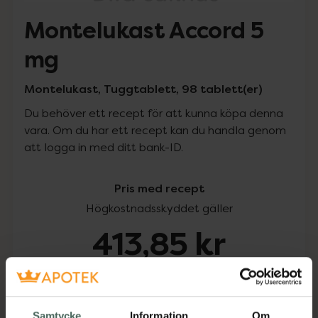
Montelukast Accord 5
mg
Montelukast, Tuggtablett, 98 tablett(er)
Du behöver ett recept för att kunna köpa denna
vara. Om du har ett recept kan du handla genom
att logga in med ditt bank-ID.
Pris med recept
Högkostnadsskyddet gäller
413,85 kr
I apotek:
413,85 kr
Köp via ditt recept
Samtycke
Information
Om