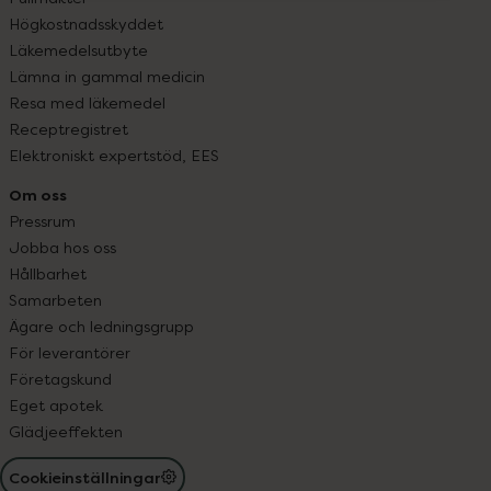
Högkostnadsskyddet
Läkemedelsutbyte
Lämna in gammal medicin
Resa med läkemedel
Receptregistret
Elektroniskt expertstöd, EES
Om oss
Pressrum
Jobba hos oss
Hållbarhet
Samarbeten
Ägare och ledningsgrupp
För leverantörer
Företagskund
Eget apotek
Glädjeeffekten
Cookieinställningar