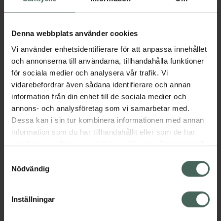
Aktuella erbjudanden
Denna webbplats använder cookies
Vi använder enhetsidentifierare för att anpassa innehållet
Beskrivning
Dölj
och annonserna till användarna, tillhandahålla funktioner
för sociala medier och analysera vår trafik. Vi
vidarebefordrar även sådana identifierare och annan
Läs alltid bipacksedeln innan
information från din enhet till de sociala medier och
användning.
annons- och analysföretag som vi samarbetar med.
Dessa kan i sin tur kombinera informationen med annan
EAN:
05055565700037
information som du har tillhandahållit eller som de har
samlat in när du har använt deras tjänster. Samtycke till
cookies är frivilligt och du kan när som helst ändra eller
Samtyckesval
Bipacksedel från FASS
Visa
återkalla ditt samtycke via webbplatsens
Nödvändig
cookieinställningar. Ett återkallat samtycke påverkar inte
lagligheten av behandling som skett innan återkallelsen.
Inställningar