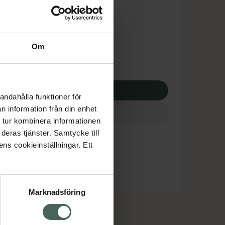
tnadsskyddet gäller
,85 kr
Om
potek:
413,85 kr
p via ditt recept
andahålla funktioner för
n information från din enhet
 tur kombinera informationen
deras tjänster. Samtycke till
ens cookieinställningar. Ett
Marknadsföring
cept och läkemedel
Om oss