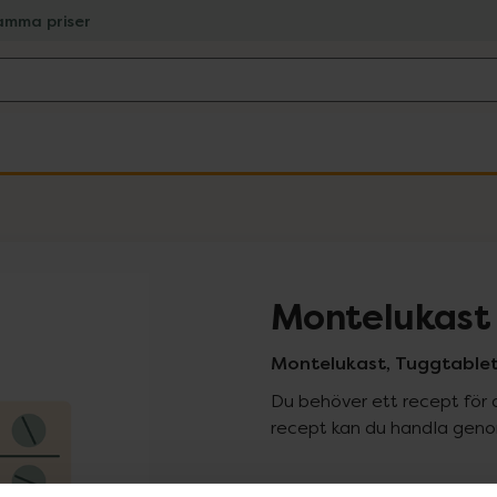
amma priser
Montelukast
Montelukast, Tuggtablett
Du behöver ett recept för 
recept kan du handla genom
Pr