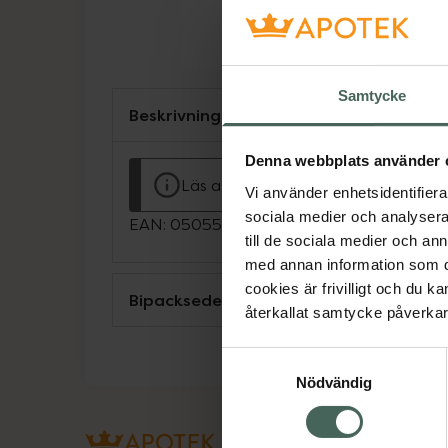
Samtycke
Beskrivning
Denna webbplats använder 
Läs alltid bipacksedeln innan använ
Vi använder enhetsidentifierar
sociala medier och analysera 
EAN:
05055565700013
till de sociala medier och a
med annan information som du 
cookies är frivilligt och du k
Bipacksedel från FASS
återkallat samtycke påverkar 
Samtyckesval
Nödvändig