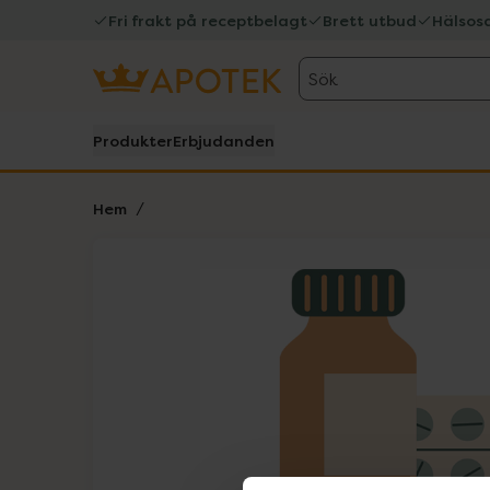
Fri frakt på receptbelagt
Brett utbud
Hälsos
Sök
Produkter
Erbjudanden
Hem
Hoppa över Lista
Lista: . Innehåller 1 objekt.