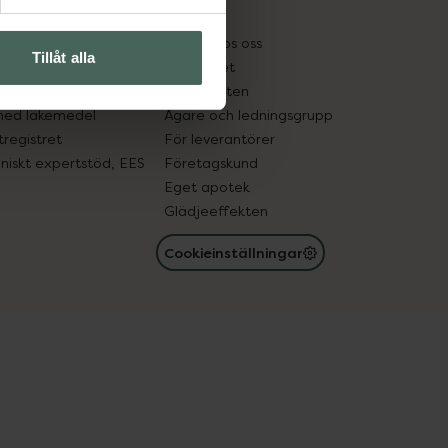
kter
Pressrum
tnadsskyddet
Jobba hos oss
Tillåt alla
edelsutbyte
Hållbarhet
in gammal medicin
Samarbeten
med läkemedel
Ägare och ledningsgrupp
registret
För leverantörer
oniskt expertstöd, EES
Företagskund
Eget apotek
Glädjeeffekten
Cookieinställningar