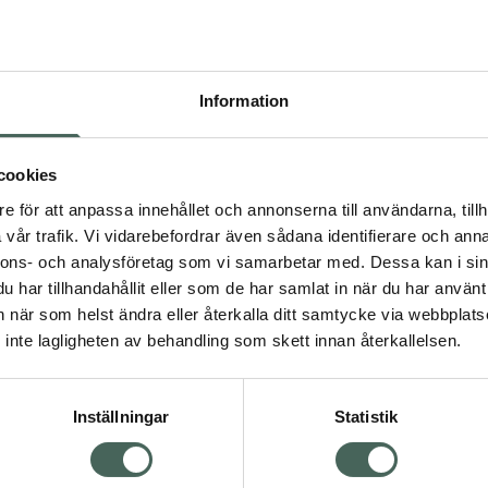
Högkos
413
Information
Dölj
I a
cookies
Kö
dning.
e för att anpassa innehållet och annonserna till användarna, tillh
vår trafik. Vi vidarebefordrar även sådana identifierare och anna
nnons- och analysföretag som vi samarbetar med. Dessa kan i sin
Aktuella erbjudanden
har tillhandahållit eller som de har samlat in när du har använt 
an när som helst ändra eller återkalla ditt samtycke via webbplats
Visa
inte lagligheten av behandling som skett innan återkallelsen.
Inställningar
Statistik
Kundservice
Om re