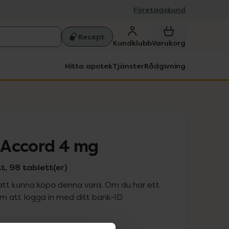
Företagskund
Recept
Kundklubb
Varukorg
Hitta apotek
Tjänster
Rådgivning
 Accord 4 mg
, 98 tablett(er)
att kunna köpa denna vara. Om du har ett
 att logga in med ditt bank-ID.
is med recept