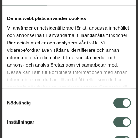
Aktuella erbjudanden
Denna webbplats använder cookies
Vi använder enhetsidentifierare för att anpassa innehållet
Beskrivning
Dölj
och annonserna till användarna, tillhandahålla funktioner
för sociala medier och analysera vår trafik. Vi
vidarebefordrar även sådana identifierare och annan
Läs alltid bipacksedeln innan
information från din enhet till de sociala medier och
användning.
annons- och analysföretag som vi samarbetar med.
Dessa kan i sin tur kombinera informationen med annan
EAN:
07046260460294
information som du har tillhandahållit eller som de har
samlat in när du har använt deras tjänster. Samtycke till
cookies är frivilligt och du kan när som helst ändra eller
Bipacksedel från FASS
Visa
Samtyckesval
återkalla ditt samtycke via webbplatsens
Nödvändig
cookieinställningar. Ett återkallat samtycke påverkar inte
lagligheten av behandling som skett innan återkallelsen.
Inställningar