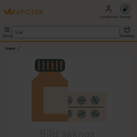
Kundklubb
Recept
Sök
Meny
Varukorg
Hem
Hoppa över Lista
Lista: . Innehåller 1 objekt.