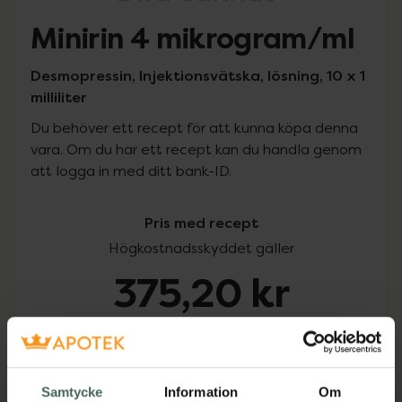
Minirin 4 mikrogram/ml
Desmopressin, Injektionsvätska, lösning, 10 x 1
milliliter
Du behöver ett recept för att kunna köpa denna
vara. Om du har ett recept kan du handla genom
att logga in med ditt bank-ID.
Pris med recept
Högkostnadsskyddet gäller
375,20 kr
I apotek:
375,20 kr
Köp via ditt recept
Samtycke
Information
Om