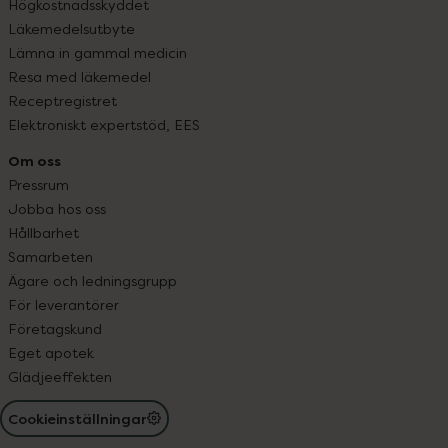
Högkostnadsskyddet
Läkemedelsutbyte
Lämna in gammal medicin
Resa med läkemedel
Receptregistret
Elektroniskt expertstöd, EES
Om oss
Pressrum
Jobba hos oss
Hållbarhet
Samarbeten
Ägare och ledningsgrupp
För leverantörer
Företagskund
Eget apotek
Glädjeeffekten
Cookieinställningar