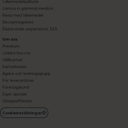
Läkemedelsutbyte
Lämna in gammal medicin
Resa med läkemedel
Receptregistret
Elektroniskt expertstöd, EES
Om oss
Pressrum
Jobba hos oss
Hållbarhet
Samarbeten
Ägare och ledningsgrupp
För leverantörer
Företagskund
Eget apotek
Glädjeeffekten
Cookieinställningar