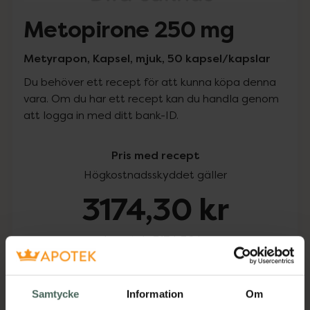
Metopirone 250 mg
Metyrapon, Kapsel, mjuk, 50 kapsel/kapslar
Du behöver ett recept för att kunna köpa denna
vara. Om du har ett recept kan du handla genom
att logga in med ditt bank-ID.
Pris med recept
Högkostnadsskyddet gäller
3174,30 kr
I apotek:
3174,30 kr
Köp via ditt recept
Samtycke
Information
Om