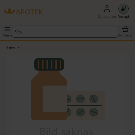
Kundklubb
Recept
Sök
Meny
Varukorg
Hem
Hoppa över Lista
Lista: . Innehåller 1 objekt.