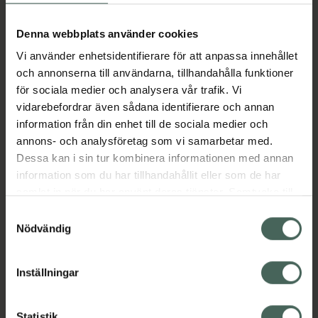
Aktuella erbjudanden
Denna webbplats använder cookies
Vi använder enhetsidentifierare för att anpassa innehållet
Beskrivning
Dölj
och annonserna till användarna, tillhandahålla funktioner
för sociala medier och analysera vår trafik. Vi
vidarebefordrar även sådana identifierare och annan
Läs alltid bipacksedeln innan
information från din enhet till de sociala medier och
användning.
annons- och analysföretag som vi samarbetar med.
EAN:
03663555000740
Dessa kan i sin tur kombinera informationen med annan
information som du har tillhandahållit eller som de har
samlat in när du har använt deras tjänster. Samtycke till
Bipacksedel från FASS
Visa
cookies är frivilligt och du kan när som helst ändra eller
Samtyckesval
återkalla ditt samtycke via webbplatsens
Nödvändig
cookieinställningar. Ett återkallat samtycke påverkar inte
lagligheten av behandling som skett innan återkallelsen.
Inställningar
Kronans Apotek finns här för dig. Du hittar oss från Skåne i
Statistik