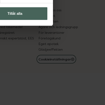
kter
Pressrum
tnadsskyddet
Jobba hos oss
Tillåt alla
edelsutbyte
Hållbarhet
in gammal medicin
Samarbeten
med läkemedel
Ägare och ledningsgrupp
registret
För leverantörer
oniskt expertstöd, EES
Företagskund
Eget apotek
Glädjeeffekten
Cookieinställningar