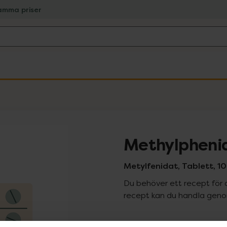
amma priser
Methylphenid
Metylfenidat, Tablett, 10
Du behöver ett recept för 
recept kan du handla genom
Pr