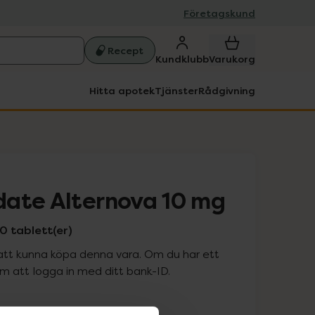
Företagskund
Recept
Kundklubb
Varukorg
Hitta apotek
Tjänster
Rådgivning
ate Alternova 10 mg
0 tablett(er)
att kunna köpa denna vara. Om du har ett
 att logga in med ditt bank-ID.
is med recept