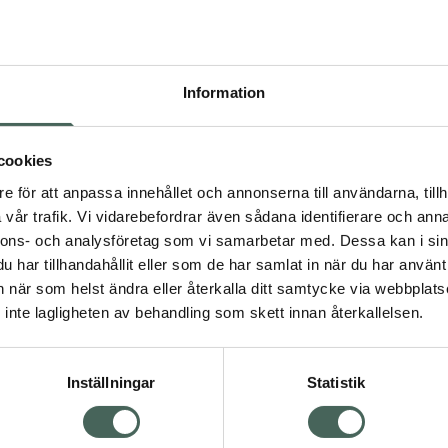
Högkos
309
Information
Dölj
I a
cookies
Kö
dning.
e för att anpassa innehållet och annonserna till användarna, tillh
vår trafik. Vi vidarebefordrar även sådana identifierare och anna
nnons- och analysföretag som vi samarbetar med. Dessa kan i sin
Aktuella erbjudanden
har tillhandahållit eller som de har samlat in när du har använt 
an när som helst ändra eller återkalla ditt samtycke via webbplats
Visa
inte lagligheten av behandling som skett innan återkallelsen.
Inställningar
Statistik
Kundservice
Om re