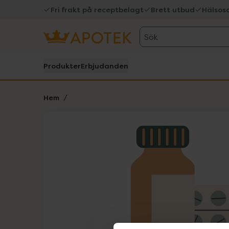
Fri frakt på receptbelagt
Brett utbud
Hälsos
Sök
Produkter
Erbjudanden
Hem
Hoppa över Lista
Lista: . Innehåller 1 objekt.