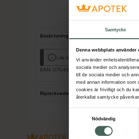
Samtycke
Beskrivning
Denna webbplats använder 
Läs alltid bipacksedeln innan använ
Vi använder enhetsidentifierar
sociala medier och analysera 
EAN:
07046261982665
till de sociala medier och a
med annan information som du 
cookies är frivilligt och du k
Bipacksedel från FASS
återkallat samtycke påverkar 
Samtyckesval
Nödvändig