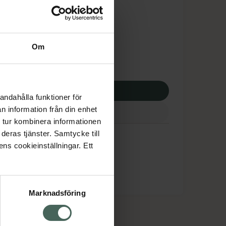
tnadsskyddet gäller
,23 kr
Om
potek:
309,23 kr
p via ditt recept
andahålla funktioner för
n information från din enhet
 tur kombinera informationen
deras tjänster. Samtycke till
ens cookieinställningar. Ett
Marknadsföring
cept och läkemedel
Om oss