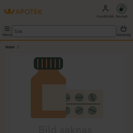
Kundklubb
Recept
Sök
Meny
Varukorg
Hem
Hoppa över Lista
Lista: . Innehåller 1 objekt.