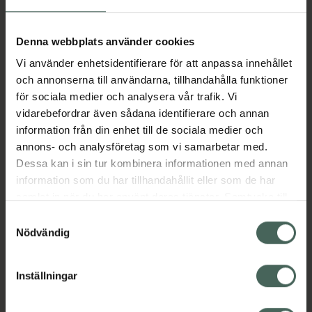
Aktuella erbjudanden
Denna webbplats använder cookies
Vi använder enhetsidentifierare för att anpassa innehållet
Beskrivning
Dölj
och annonserna till användarna, tillhandahålla funktioner
för sociala medier och analysera vår trafik. Vi
vidarebefordrar även sådana identifierare och annan
Läs alltid bipacksedeln innan
information från din enhet till de sociala medier och
användning.
annons- och analysföretag som vi samarbetar med.
Dessa kan i sin tur kombinera informationen med annan
EAN:
07046260850934
information som du har tillhandahållit eller som de har
samlat in när du har använt deras tjänster. Samtycke till
cookies är frivilligt och du kan när som helst ändra eller
Bipacksedel från FASS
Visa
Samtyckesval
återkalla ditt samtycke via webbplatsens
Nödvändig
cookieinställningar. Ett återkallat samtycke påverkar inte
lagligheten av behandling som skett innan återkallelsen.
Inställningar