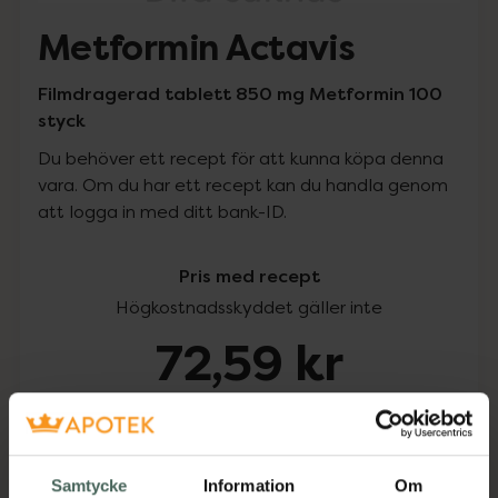
Metformin Actavis
Filmdragerad tablett 850 mg Metformin 100
styck
Du behöver ett recept för att kunna köpa denna
vara. Om du har ett recept kan du handla genom
att logga in med ditt bank-ID.
Pris med recept
Högkostnadsskyddet gäller inte
72,59 kr
I apotek:
72,59 kr
Köp via ditt recept
Samtycke
Information
Om