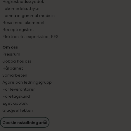
Högkostnadsskyddet
Läkemedelsutbyte
Lämna in gammal medicin
Resa med läkemedel
Receptregistret
Elektroniskt expertstöd, EES
Om oss
Pressrum
Jobba hos oss
Hållbarhet
Samarbeten
Ägare och ledningsgrupp
För leverantörer
Företagskund
Eget apotek
Glädjeeffekten
Cookieinställningar