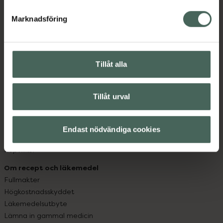
hjälpa just dig att må lite bättre. Välkommen att prata
med oss.
Marknadsföring
Kundservice
Kontakta oss
Tillåt alla
Vanliga frågor
Hitta apotek
Handla tryggt
Tillåt urval
Leverans, betalning och retur
Kundklubb
Sajtens tillgänglighet
Endast nödvändiga cookies
App
Köpvillkor
Om recept och läkemedel
Fullmakter
Högkostnadsskyddet
Läkemedelsutbyte
Lämna in gammal medicin