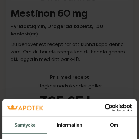
Mestinon 60 mg
Pyridostigmin, Dragerad tablett, 150
tablett(er)
Du behöver ett recept för att kunna köpa denna
vara. Om du har ett recept kan du handla genom
att logga in med ditt bank-ID.
Pris med recept
Högkostnadsskyddet gäller
365,65 kr
I apotek:
365,65 kr
Samtycke
Information
Om
Köp via ditt recept