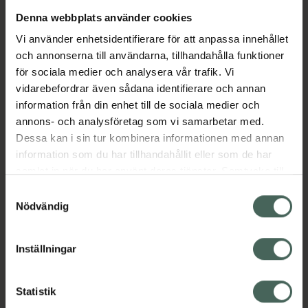
Denna webbplats använder cookies
Aktuella erbjudanden
Vi använder enhetsidentifierare för att anpassa innehållet
och annonserna till användarna, tillhandahålla funktioner
Beskrivning
Dölj
för sociala medier och analysera vår trafik. Vi
vidarebefordrar även sådana identifierare och annan
information från din enhet till de sociala medier och
Läs alltid bipacksedeln innan
annons- och analysföretag som vi samarbetar med.
användning.
Dessa kan i sin tur kombinera informationen med annan
information som du har tillhandahållit eller som de har
EAN:
07350124330105
samlat in när du har använt deras tjänster. Samtycke till
cookies är frivilligt och du kan när som helst ändra eller
Samtyckesval
återkalla ditt samtycke via webbplatsens
Nödvändig
cookieinställningar. Ett återkallat samtycke påverkar inte
lagligheten av behandling som skett innan återkallelsen.
Inställningar
Kronans Apotek finns här för dig. Du hittar oss från Skåne i
syd till Lappland i norr, och online i mobilen och på
Statistik
datorn. Oavsett vem du är så är det vårt uppdrag att