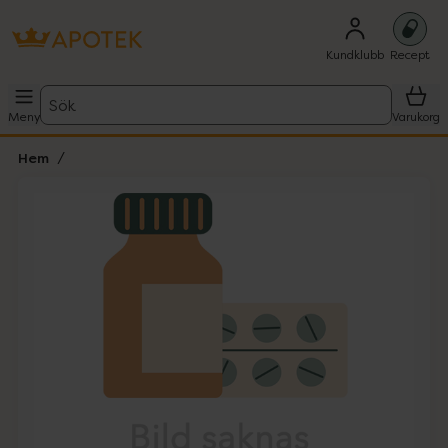
Kundklubb
Recept
Sök
Meny
Varukorg
Hem
Hoppa över Lista
Lista: . Innehåller 1 objekt.