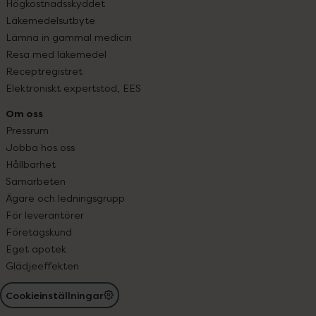
Högkostnadsskyddet
Läkemedelsutbyte
Lämna in gammal medicin
Resa med läkemedel
Receptregistret
Elektroniskt expertstöd, EES
Om oss
Pressrum
Jobba hos oss
Hållbarhet
Samarbeten
Ägare och ledningsgrupp
För leverantörer
Företagskund
Eget apotek
Glädjeeffekten
Cookieinställningar