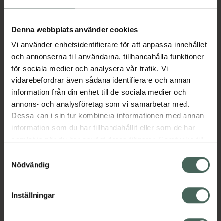
Aktuella erbjudanden
Denna webbplats använder cookies
Vi använder enhetsidentifierare för att anpassa innehållet
Beskrivning
Dölj
och annonserna till användarna, tillhandahålla funktioner
för sociala medier och analysera vår trafik. Vi
vidarebefordrar även sådana identifierare och annan
Läs alltid bipacksedeln innan
information från din enhet till de sociala medier och
användning.
annons- och analysföretag som vi samarbetar med.
Dessa kan i sin tur kombinera informationen med annan
EAN:
07046260792722
information som du har tillhandahållit eller som de har
samlat in när du har använt deras tjänster. Samtycke till
cookies är frivilligt och du kan när som helst ändra eller
Bipacksedel från FASS
Visa
Samtyckesval
återkalla ditt samtycke via webbplatsens
Nödvändig
cookieinställningar. Ett återkallat samtycke påverkar inte
lagligheten av behandling som skett innan återkallelsen.
Inställningar