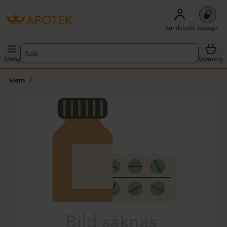
Kundklubb
Recept
Sök
Meny
Varukorg
Hem
Hoppa över Lista
Lista: . Innehåller 1 objekt.