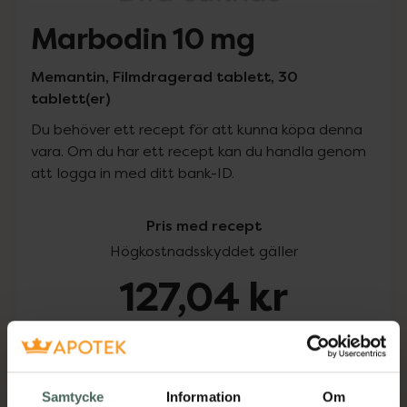
Marbodin 10 mg
Memantin, Filmdragerad tablett, 30
tablett(er)
Du behöver ett recept för att kunna köpa denna
vara. Om du har ett recept kan du handla genom
att logga in med ditt bank-ID.
Pris med recept
Högkostnadsskyddet gäller
127,04 kr
I apotek:
127,04 kr
Köp via ditt recept
Samtycke
Information
Om