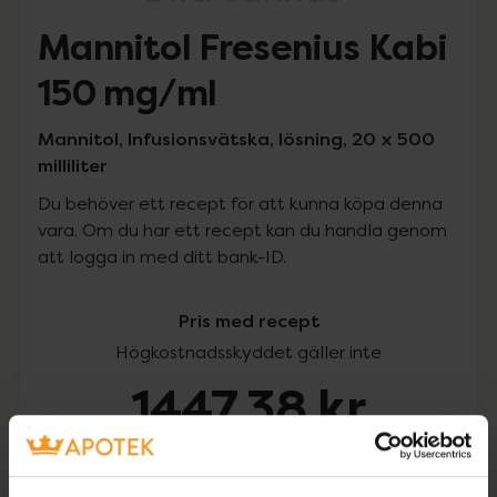
Mannitol Fresenius Kabi
150 mg/ml
Mannitol, Infusionsvätska, lösning, 20 x 500
milliliter
Du behöver ett recept för att kunna köpa denna
vara. Om du har ett recept kan du handla genom
att logga in med ditt bank-ID.
Pris med recept
Högkostnadsskyddet gäller inte
1447,38 kr
I apotek:
1447,38 kr