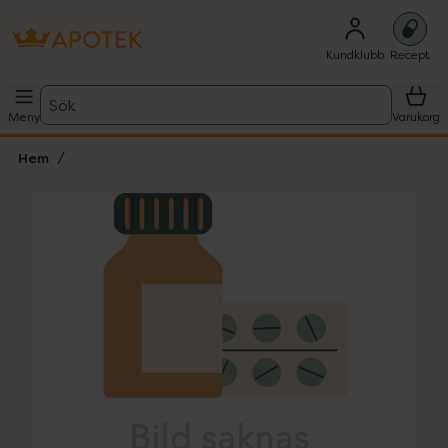
Kundklubb
Recept
Sök
Meny
Varukorg
Hem
Hoppa över Lista
Lista: . Innehåller 1 objekt.