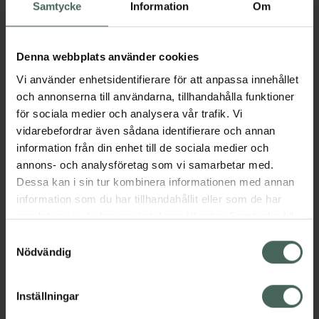
Köp via ditt recept
Samtycke
Information
Om
Denna webbplats använder cookies
Aktuella erbjudanden
Vi använder enhetsidentifierare för att anpassa innehållet
och annonserna till användarna, tillhandahålla funktioner
Beskrivning
Dölj
för sociala medier och analysera vår trafik. Vi
vidarebefordrar även sådana identifierare och annan
information från din enhet till de sociala medier och
Läs alltid bipacksedeln innan
annons- och analysföretag som vi samarbetar med.
användning.
Dessa kan i sin tur kombinera informationen med annan
EAN:
07046261350334
information som du har tillhandahållit eller som de har
samlat in när du har använt deras tjänster. Samtycke till
cookies är frivilligt och du kan när som helst ändra eller
Samtyckesval
återkalla ditt samtycke via webbplatsens
Nödvändig
Bipacksedel från FASS
Visa
cookieinställningar. Ett återkallat samtycke påverkar inte
lagligheten av behandling som skett innan återkallelsen.
Inställningar