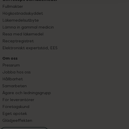
Fullmakter
Högkostnadsskyddet
Läkemedelsutbyte
Lämna in gammal medicin
Resa med läkemedel
Receptregistret
Elektroniskt expertstöd, EES
Om oss
Pressrum
Jobba hos oss
Hållbarhet
Samarbeten
Ägare och ledningsgrupp
För leverantörer
Företagskund
Eget apotek
Glädjeeffekten